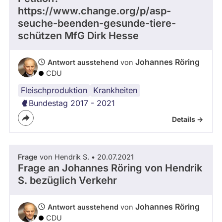
https://www.change.org/p/asp-
abgeordnetenwatch
seuche-beenden-gesunde-tiere-
befragt
schützen MfG Dirk Hesse
werden.
Johannes Röring
Antwort ausstehend
von
CDU
Fleischproduktion
Krankheiten
Bundestag 2017 - 2021
Details ->
Frage
von Hendrik S. • 20.07.2021
Frage an Johannes Röring von
Hendrik
S.
bezüglich Verkehr
Johannes Röring
Antwort ausstehend
von
CDU