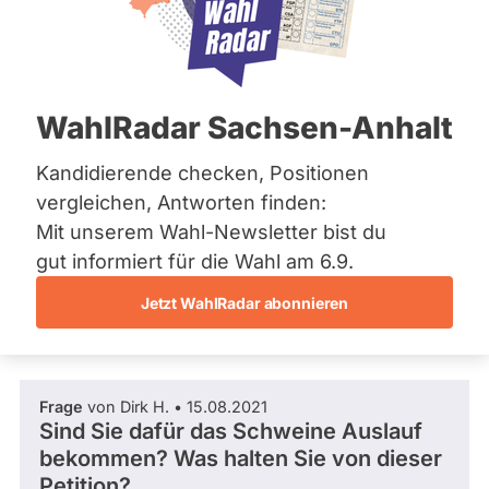
CDU
Bremen
Hamburg
Dieser Politiker hat kein aktuelles und kein
Hessen
zukünftiges Mandat und keine
Mecklenburg-Vorpommern
Direktandidatur auf Landes-, Bundes- oder
EU-Ebene. Mögliche Kandidaturen über eine
Niedersachsen
WahlRadar Sachsen-Anhalt
Wahlliste werden bei uns nicht erfasst.
Nordrhein-Westfalen
Rheinland-Pfalz
Saarland
Kandidierende checken, Positionen
Sachsen
vergleichen, Antworten finden:
Sachsen-Anhalt
Die Fragefunktion ist für diese Person
Mit unserem Wahl-Newsletter bist du
Sachsen-Anhalt
Nur
derzeit nicht aktiv.
Schleswig-Holstein
gut informiert für die Wahl am 6.9.
Politiker:innen
Thüringen
Jetzt WahlRadar abonnieren
mit
Fragen und Antworten
Archiv
aktiven
Kandidaturen
Über uns
oder
Frage
von Dirk H. • 15.08.2021
Spenden
Mandaten
Sind Sie dafür das Schweine Auslauf
können
bekommen? Was halten Sie von dieser
über
Petition?