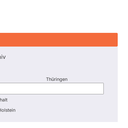
iv
Thüringen
halt
halt
olstein
Schli