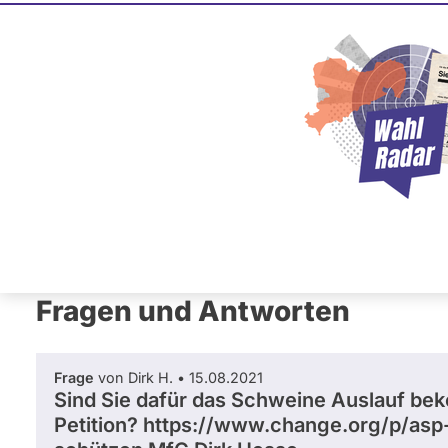
Johannes
CDU
Dieser Politiker hat kein akt
Mandat und keine Direktand
oder EU-Ebene. Mögliche Ka
Wahlliste werden bei uns nich
Primäre
Übersicht
Fragen und Antworten
Neb
Reiter
Fragen und Antworten
Frage
von Dirk H. • 15.08.2021
Sind Sie dafür das Schweine Auslauf be
Petition? https://www.change.org/p/as