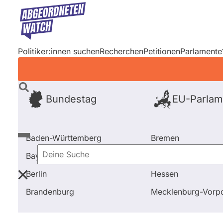
Direkt
zum
Inhalt
Politiker:innen suchen
Recherchen
Petitionen
Parlamente
Bundestag
EU-Parlam
Baden-Württemberg
Bremen
Bayern
Hamburg
Deine
Berlin
Hessen
Suche
Startseite
Frage stellen
Johannes Röring
Brandenburg
Mecklenburg-Vor