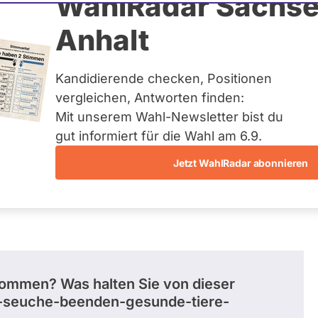
 Röring
WahlRadar Sachse
Anhalt
uelles und kein zukünftiges
idatur auf Landes-, Bundes-
ndidaturen über eine
Kandidierende checken, Positionen
t erfasst.
vergleichen, Antworten finden:
Mit unserem Wahl-Newsletter bist du
gut informiert für die Wahl am 6.9.
Jetzt WahlRadar abonnieren
entätigkeiten
Abstimmungen
Ausschuss-Mi
kommen? Was halten Sie von dieser
p-seuche-beenden-gesunde-tiere-