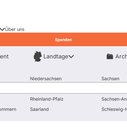
Über uns
Spenden
ent
Landtage
Arch
Spenden
Niedersachsen
Sachsen
Nordrhein-Westfalen
Sachsen-An
Rheinland-Pfalz
Sachsen-An
pommern
Saarland
Schleswig-H