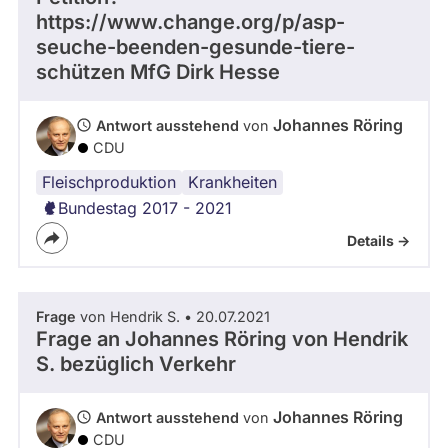
https://www.change.org/p/asp-
abgeordnetenwatch
seuche-beenden-gesunde-tiere-
befragt
schützen MfG Dirk Hesse
werden.
Johannes Röring
Antwort ausstehend
von
CDU
Fleischproduktion
Krankheiten
Bundestag 2017 - 2021
Details ->
Frage
von Hendrik S. • 20.07.2021
Frage an Johannes Röring von
Hendrik
S.
bezüglich Verkehr
Johannes Röring
Antwort ausstehend
von
CDU