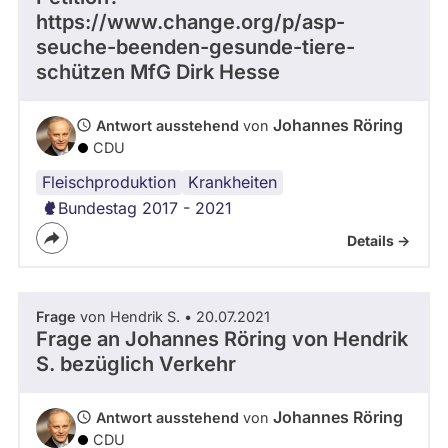
https://www.change.org/p/asp-
abgeordnetenwatch
seuche-beenden-gesunde-tiere-
befragt
schützen MfG Dirk Hesse
werden.
Johannes Röring
Antwort ausstehend
von
CDU
Fleischproduktion
Krankheiten
Bundestag 2017 - 2021
Details ->
Frage
von Hendrik S. • 20.07.2021
Frage an Johannes Röring von
Hendrik
S.
bezüglich Verkehr
Johannes Röring
Antwort ausstehend
von
CDU