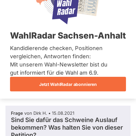
CDU
Bremen
Hamburg
Dieser Politiker hat kein aktuelles und kein
Hessen
zukünftiges Mandat und keine
Mecklenburg-Vorpommern
Direktandidatur auf Landes-, Bundes- oder
EU-Ebene. Mögliche Kandidaturen über eine
Niedersachsen
WahlRadar Sachsen-Anhalt
Wahlliste werden bei uns nicht erfasst.
Nordrhein-Westfalen
Rheinland-Pfalz
Saarland
Kandidierende checken, Positionen
Sachsen
vergleichen, Antworten finden:
Sachsen-Anhalt
Die Fragefunktion ist für diese Person
Mit unserem Wahl-Newsletter bist du
Sachsen-Anhalt
Nur
derzeit nicht aktiv.
Schleswig-Holstein
gut informiert für die Wahl am 6.9.
Politiker:innen
Thüringen
Jetzt WahlRadar abonnieren
mit
Fragen und Antworten
Archiv
aktiven
Kandidaturen
Über uns
oder
Frage
von Dirk H. • 15.08.2021
Spenden
Mandaten
Sind Sie dafür das Schweine Auslauf
können
bekommen? Was halten Sie von dieser
über
Petition?