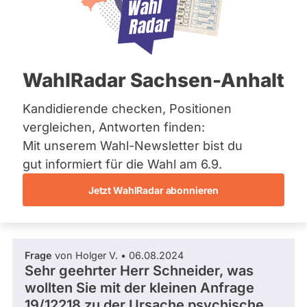
AfD
Bremen
Hamburg
Dieser Politiker hat kein aktuelles und kein
Hessen
zukünftiges Mandat und keine
Mecklenburg-Vorpommern
Direktandidatur auf Landes-, Bundes- oder
EU-Ebene. Mögliche Kandidaturen über eine
Niedersachsen
WahlRadar Sachsen-Anhalt
Wahlliste werden bei uns nicht erfasst.
Nordrhein-Westfalen
Rheinland-Pfalz
Saarland
Kandidierende checken, Positionen
Sachsen
vergleichen, Antworten finden:
Sachsen-Anhalt
Die Fragefunktion ist für diese Person
Mit unserem Wahl-Newsletter bist du
Sachsen-Anhalt
Nur
derzeit nicht aktiv.
Schleswig-Holstein
gut informiert für die Wahl am 6.9.
Politiker:innen
Thüringen
Jetzt WahlRadar abonnieren
mit
Fragen und Antworten
Archiv
aktiven
Kandidaturen
Über uns
oder
Frage
von Holger V. • 06.08.2024
Spenden
Mandaten
Sehr geehrter Herr Schneider, was
können
wollten Sie mit der kleinen Anfrage
über
19/12218 zu der Ursache psychische