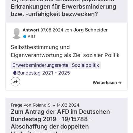
Erkrankungen für Erwerbsminderung
abgeordnetenwatch
bzw. -unfähigkeit bezwecken?
befragt
werden.
Jörg Schneider
Antwort
07.08.2024 von
AfD
Selbstbestimmung und
Eigenverantwortung als Ziel sozialer Politik
Erwerbsminderungsrente
psychische
Sozialpolitik
Gesundheit
Bundestag 2021 - 2025
Weiterlesen ->
Frage
von Roland S. • 14.02.2024
Zum Antrag der AFD im Deutschen
Bundestag 2019 - 19/15788 -
Abschaffung der doppelten