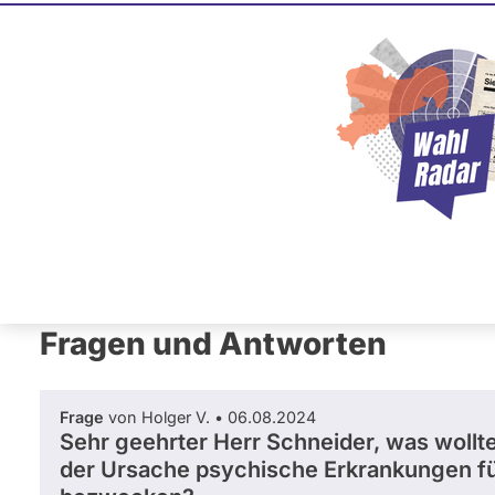
Jörg Schn
AfD
Dieser Politiker hat kein akt
Mandat und keine Direktand
oder EU-Ebene. Mögliche Ka
Wahlliste werden bei uns nich
Primäre
Übersicht
Fragen und Antworten
Neb
Reiter
Fragen und Antworten
Frage
von Holger V. • 06.08.2024
Sehr geehrter Herr Schneider, was wollte
der Ursache psychische Erkrankungen fü