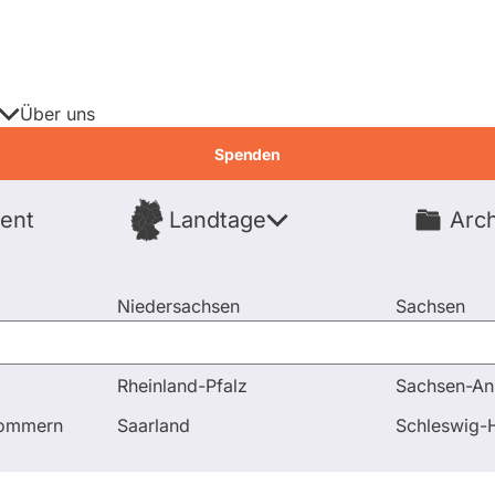
Über uns
Spenden
ent
Landtage
Arch
Spenden
Niedersachsen
Sachsen
Nordrhein-Westfalen
Sachsen-An
Rheinland-Pfalz
Sachsen-An
pommern
Saarland
Schleswig-H