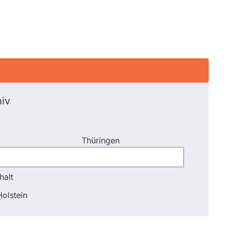
iv
Thüringen
halt
halt
olstein
Schli