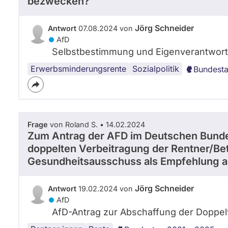
bezwecken?
Jörg Schneider
Antwort
07.08.2024 von
AfD
Selbstbestimmung und Eigenverantwortung
Erwerbsminderungsrente
psychische
Sozialpolitik
Bundesta
Gesundheit
Frage
von Roland S. • 14.02.2024
Zum Antrag der AFD im Deutschen Bunde
doppelten Verbeitragung der Rentner/Bet
Gesundheitsausschuss als Empfehlung 
Jörg Schneider
Antwort
19.02.2024 von
AfD
AfD-Antrag zur Abschaffung der Doppel