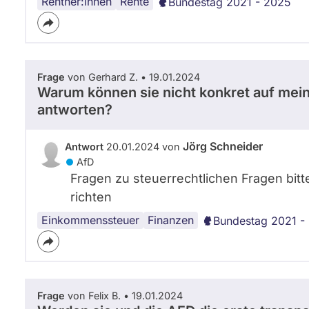
Rentner:innen
Rente
Bundestag 2021 - 2025
Frage
von Gerhard Z. • 19.01.2024
Warum können sie nicht konkret auf mein
antworten?
Jörg Schneider
Antwort
20.01.2024 von
AfD
Fragen zu steuerrechtlichen Fragen bitt
richten
Einkommenssteuer
Spitzensteuersatz
Finanzen
Bundestag 2021 -
Frage
von Felix B. • 19.01.2024