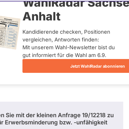
eider
WahlRadar Sachse
Anhalt
uelles und kein zukünftiges
idatur auf Landes-, Bundes-
ndidaturen über eine
Kandidierende checken, Positionen
t erfasst.
vergleichen, Antworten finden:
Mit unserem Wahl-Newsletter bist du
gut informiert für die Wahl am 6.9.
Jetzt WahlRadar abonnieren
entätigkeiten
Abstimmungen
Ausschuss-Mi
n Sie mit der kleinen Anfrage 19/12218 zu
r Erwerbsminderung bzw. -unfähigkeit