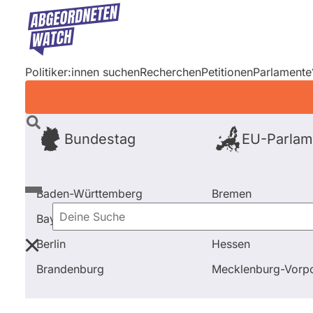
Direkt
zum
Inhalt
Politiker:innen suchen
Recherchen
Petitionen
Parlamente
Bundestag
EU-Parlam
Baden-Württemberg
Bremen
Bayern
Hamburg
Deine
Berlin
Hessen
Suche
Startseite
Frage stellen
Jörg Schneider
Brandenburg
Mecklenburg-Vor