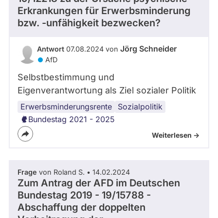
Erkrankungen für Erwerbsminderung
abgeordnetenwatch
bzw. -unfähigkeit bezwecken?
befragt
werden.
Jörg Schneider
Antwort
07.08.2024 von
AfD
Selbstbestimmung und
Eigenverantwortung als Ziel sozialer Politik
Erwerbsminderungsrente
psychische
Sozialpolitik
Gesundheit
Bundestag 2021 - 2025
Weiterlesen ->
Frage
von Roland S. • 14.02.2024
Zum Antrag der AFD im Deutschen
Bundestag 2019 - 19/15788 -
Abschaffung der doppelten