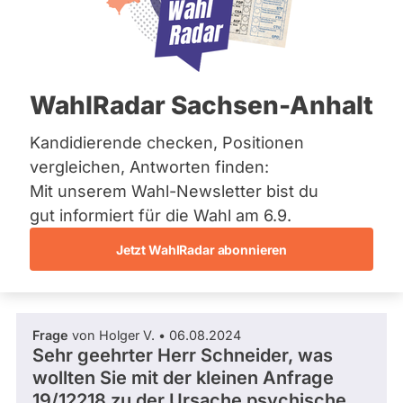
AfD
Bremen
Hamburg
Dieser Politiker hat kein aktuelles und kein
Hessen
zukünftiges Mandat und keine
Mecklenburg-Vorpommern
Direktandidatur auf Landes-, Bundes- oder
EU-Ebene. Mögliche Kandidaturen über eine
Niedersachsen
WahlRadar Sachsen-Anhalt
Wahlliste werden bei uns nicht erfasst.
Nordrhein-Westfalen
Rheinland-Pfalz
Saarland
Kandidierende checken, Positionen
Sachsen
vergleichen, Antworten finden:
Sachsen-Anhalt
Die Fragefunktion ist für diese Person
Mit unserem Wahl-Newsletter bist du
Sachsen-Anhalt
Nur
derzeit nicht aktiv.
Schleswig-Holstein
gut informiert für die Wahl am 6.9.
Politiker:innen
Thüringen
Jetzt WahlRadar abonnieren
mit
Fragen und Antworten
Archiv
aktiven
Kandidaturen
Über uns
oder
Frage
von Holger V. • 06.08.2024
Spenden
Mandaten
Sehr geehrter Herr Schneider, was
können
wollten Sie mit der kleinen Anfrage
über
19/12218 zu der Ursache psychische