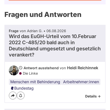
Kandidaturen
und
Mandaten
Fragen und Antworten
werden
nicht
berücksichtigt.
Frage
von Adrian G. • 06.08.2026
Wird das EuGH-Urteil vom 10.Februar
2022 C-485/20 bald auch in
Deutschland umgesetzt und gesetzlich
verankert?
Heidi Reichinnek
Antwort ausstehend
von
Die Linke
Menschen mit Behinderung
Arbeitnehmer:innen
Bundestag
Details ->