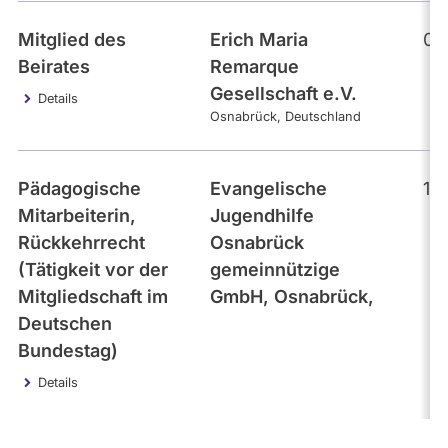
Mitglied des
Erich Maria
01
Beirates
Remarque
Gesellschaft e.V.
Details
Osnabrück
Deutschland
Pädagogische
Evangelische
18
Mitarbeiterin,
Jugendhilfe
Rückkehrrecht
Osnabrück
(Tätigkeit vor der
gemeinnützige
Mitgliedschaft im
GmbH, Osnabrück,
Deutschen
Bundestag)
Details