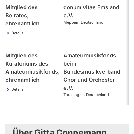
Mitglied des
donum vitae Emsland
2
Beirates,
e.V.
Meppen
Deutschland
ehrenamtlich
Details
Mitglied des
Amateurmusikfonds
2
Kuratoriums des
beim
Amateurmusikfonds,
Bundesmusikverband
ehrenamtlich
Chor und Orchester
e.V.
Details
Trossingen
Deutschland
Über Gitta Connemann