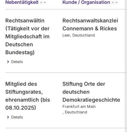
Nebentätigkeit
Kunde / Organisation
E
Rechtsanwältin
Rechtsanwaltskanzlei
1
(Tätigkeit vor der
Connemann & Rickes
Leer
Deutschland
Mitgliedschaft im
Deutschen
Bundestag)
Details
Mitglied des
Stiftung Orte der
2
Stiftungsrates,
deutschen
ehrenamtlich (bis
Demokratiegeschichte
Frankfurt am Main
08.10.2025)
Deutschland
Details