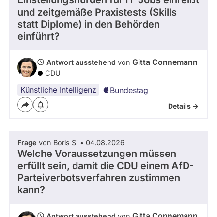
Einstellungshürden für IT-Jobs einreißt
Kandidaturen
und zeitgemäße Praxistests (Skills
und
statt Diplome) in den Behörden
Mandaten
werden
einführt?
nicht
berücksichtigt.
Gitta Connemann
Antwort ausstehend
von
CDU
Künstliche Intelligenz
Bundestag
Details ->
Frage
von Boris S. • 04.08.2026
Welche Voraussetzungen müssen
erfüllt sein, damit die CDU einem AfD-
Parteiverbotsverfahren zustimmen
kann?
Gitta Connemann
Antwort ausstehend
von