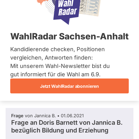
SPD
Bremen
Hamburg
Diese Politikerin hat kein aktuelles und kein
Hessen
zukünftiges Mandat und keine
Mecklenburg-Vorpommern
Direktandidatur auf Landes-, Bundes- oder
EU-Ebene. Mögliche Kandidaturen über eine
Niedersachsen
WahlRadar Sachsen-Anhalt
Wahlliste werden bei uns nicht erfasst.
Nordrhein-Westfalen
Rheinland-Pfalz
Saarland
Kandidierende checken, Positionen
Sachsen
vergleichen, Antworten finden:
Sachsen-Anhalt
Die Fragefunktion ist für diese Person
Mit unserem Wahl-Newsletter bist du
Sachsen-Anhalt
Nur
derzeit nicht aktiv.
Schleswig-Holstein
gut informiert für die Wahl am 6.9.
Politiker:innen
Thüringen
Jetzt WahlRadar abonnieren
mit
Fragen und Antworten
Archiv
aktiven
Kandidaturen
Über uns
oder
Frage
von Jannica B. • 01.06.2021
Spenden
Mandaten
Frage an Doris Barnett von
Jannica B.
können
bezüglich Bildung und Erziehung
über