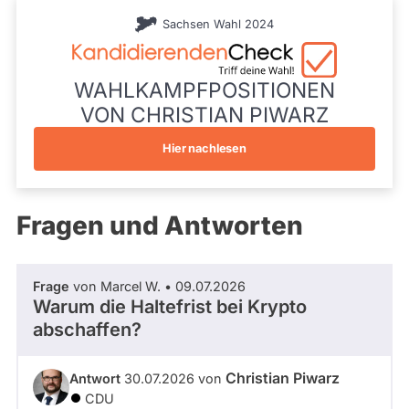
während
18872
aktueller
Sachsen Wahl 2024
Wahlliste
Kandidaturen
Landesliste
und
CDU
Mandate
Listenposition
gestellt
WAHLKAMPFPOSITIONEN
wurden.
9
VON CHRISTIAN PIWARZ
Solche
aus
vergangenen
Hier nachlesen
Kandidaturen
und
Mandaten
werden
Fragen und Antworten
nicht
berücksichtigt.
Frage
von Marcel W. • 09.07.2026
Warum die Haltefrist bei Krypto
abschaffen?
Christian Piwarz
Antwort
30.07.2026 von
CDU