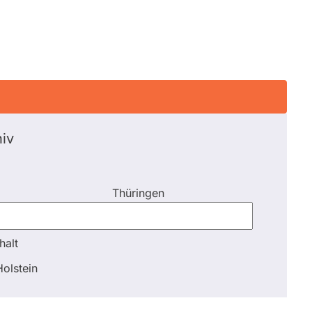
iv
Thüringen
halt
halt
olstein
Schli