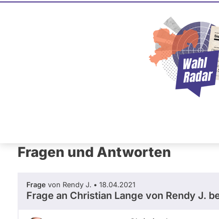
Christian
SPD
Dieser Politiker hat kein akt
Mandat und keine Direktand
oder EU-Ebene. Mögliche Ka
Wahlliste werden bei uns nich
Primäre
Übersicht
Fragen und Antworten
Neb
Reiter
Fragen und Antworten
Frage
von Rendy J. • 18.04.2021
Frage an Christian Lange von
Rendy J.
be