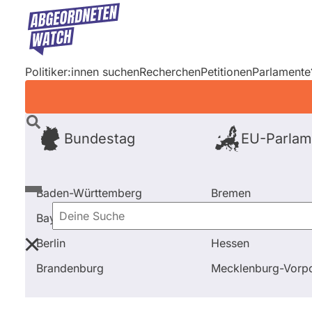
Direkt
zum
Inhalt
Politiker:innen suchen
Recherchen
Petitionen
Parlamente
Bundestag
EU-Parlam
Baden-Württemberg
Bremen
Bayern
Hamburg
Deine
Berlin
Hessen
Suche
Startseite
Frage stellen
Christian Lange
Brandenburg
Mecklenburg-Vor