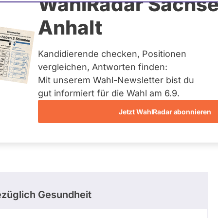
 Lange
WahlRadar Sachse
Anhalt
uelles und kein zukünftiges
idatur auf Landes-, Bundes-
ndidaturen über eine
Kandidierende checken, Positionen
t erfasst.
vergleichen, Antworten finden:
Mit unserem Wahl-Newsletter bist du
gut informiert für die Wahl am 6.9.
Jetzt WahlRadar abonnieren
entätigkeiten
Abstimmungen
züglich Gesundheit