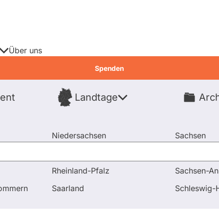
Über uns
Spenden
ent
Landtage
Arch
Spenden
Niedersachsen
Sachsen
Nordrhein-Westfalen
Sachsen-An
Rheinland-Pfalz
Sachsen-An
pommern
Saarland
Schleswig-H