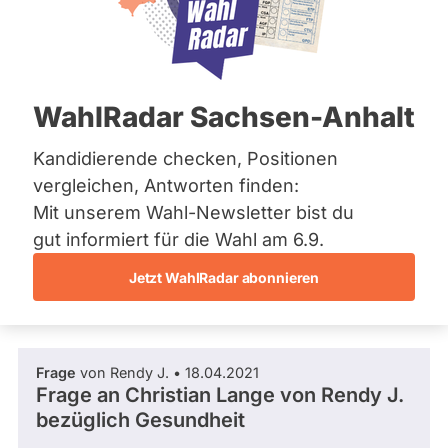
SPD
Bremen
Hamburg
Dieser Politiker hat kein aktuelles und kein
Hessen
zukünftiges Mandat und keine
Mecklenburg-Vorpommern
Direktandidatur auf Landes-, Bundes- oder
EU-Ebene. Mögliche Kandidaturen über eine
Niedersachsen
WahlRadar Sachsen-Anhalt
Wahlliste werden bei uns nicht erfasst.
Nordrhein-Westfalen
Rheinland-Pfalz
Saarland
Kandidierende checken, Positionen
Sachsen
vergleichen, Antworten finden:
Sachsen-Anhalt
Die Fragefunktion ist für diese Person
Mit unserem Wahl-Newsletter bist du
Sachsen-Anhalt
Nur
derzeit nicht aktiv.
Schleswig-Holstein
gut informiert für die Wahl am 6.9.
Politiker:innen
Thüringen
Jetzt WahlRadar abonnieren
mit
Fragen und Antworten
Archiv
aktiven
Kandidaturen
Über uns
oder
Frage
von Rendy J. • 18.04.2021
Spenden
Mandaten
Frage an Christian Lange von
Rendy J.
können
bezüglich Gesundheit
über