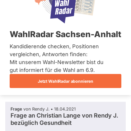
SPD
Bremen
Hamburg
Dieser Politiker hat kein aktuelles und kein
Hessen
zukünftiges Mandat und keine
Mecklenburg-Vorpommern
Direktandidatur auf Landes-, Bundes- oder
EU-Ebene. Mögliche Kandidaturen über eine
Niedersachsen
WahlRadar Sachsen-Anhalt
Wahlliste werden bei uns nicht erfasst.
Nordrhein-Westfalen
Rheinland-Pfalz
Saarland
Kandidierende checken, Positionen
Sachsen
vergleichen, Antworten finden:
Sachsen-Anhalt
Die Fragefunktion ist für diese Person
Mit unserem Wahl-Newsletter bist du
Sachsen-Anhalt
Nur
derzeit nicht aktiv.
Schleswig-Holstein
gut informiert für die Wahl am 6.9.
Politiker:innen
Thüringen
Jetzt WahlRadar abonnieren
mit
Fragen und Antworten
Archiv
aktiven
Kandidaturen
Über uns
oder
Frage
von Rendy J. • 18.04.2021
Spenden
Mandaten
Frage an Christian Lange von
Rendy J.
können
bezüglich Gesundheit
über