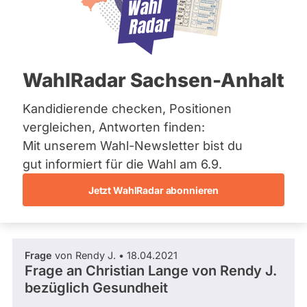
SPD
Bremen
Hamburg
Dieser Politiker hat kein aktuelles und kein
Hessen
zukünftiges Mandat und keine
Mecklenburg-Vorpommern
Direktandidatur auf Landes-, Bundes- oder
EU-Ebene. Mögliche Kandidaturen über eine
Niedersachsen
WahlRadar Sachsen-Anhalt
Wahlliste werden bei uns nicht erfasst.
Nordrhein-Westfalen
Rheinland-Pfalz
Saarland
Kandidierende checken, Positionen
Sachsen
vergleichen, Antworten finden:
Sachsen-Anhalt
Die Fragefunktion ist für diese Person
Mit unserem Wahl-Newsletter bist du
Sachsen-Anhalt
Nur
derzeit nicht aktiv.
Schleswig-Holstein
gut informiert für die Wahl am 6.9.
Politiker:innen
Thüringen
Jetzt WahlRadar abonnieren
mit
Fragen und Antworten
Archiv
aktiven
Kandidaturen
Über uns
oder
Frage
von Rendy J. • 18.04.2021
Spenden
Mandaten
Frage an Christian Lange von
Rendy J.
können
bezüglich Gesundheit
über