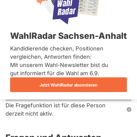
Bremen
Hamburg
Hessen
Primäre
Mecklenburg-Vorpommern
Übersicht
Niedersachsen
Reiter
WahlRadar Sachsen-Anhalt
Nordrhein-Westfalen
Brigitte Meyer
Rheinland-Pfalz
Saarland
Kandidierende checken, Positionen
FDP
Sachsen
vergleichen, Antworten finden:
Sachsen-Anhalt
Diese Politikerin hat kein aktuelles und kein zukünftiges
Mit unserem Wahl-Newsletter bist du
Sachsen-Anhalt
Mandat und keine Direktandidatur auf Landes-, Bundes-
Schleswig-Holstein
gut informiert für die Wahl am 6.9.
oder EU-Ebene. Mögliche Kandidaturen über eine
Thüringen
Wahlliste werden bei uns nicht erfasst.
Jetzt WahlRadar abonnieren
Archiv
Über uns
Die Fragefunktion ist für diese Person
Nur
derzeit nicht aktiv.
Spenden
Politiker:innen
mit