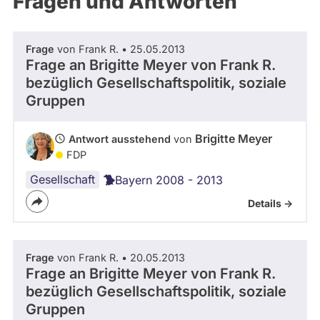
Fragen und Antworten
aktiven
Kandidaturen
oder
Frage
von Frank R. • 25.05.2013
Mandaten
Frage an Brigitte Meyer von
Frank R.
können
bezüglich Gesellschaftspolitik, soziale
über
Gruppen
abgeordnetenwatch
befragt
Brigitte Meyer
Antwort ausstehend
von
FDP
werden.
Gesellschaft
Bayern 2008 - 2013
Details ->
Frage
von Frank R. • 20.05.2013
Frage an Brigitte Meyer von
Frank R.
bezüglich Gesellschaftspolitik, soziale
Gruppen