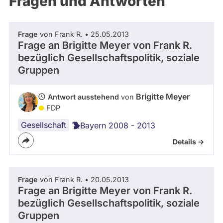
Fragen und Antworten
aktiven
Kandidaturen
oder
Frage
von Frank R. • 25.05.2013
Mandaten
Frage an Brigitte Meyer von
Frank R.
können
bezüglich Gesellschaftspolitik, soziale
über
Gruppen
abgeordnetenwatch
befragt
Brigitte Meyer
Antwort ausstehend
von
FDP
werden.
Gesellschaft
Bayern 2008 - 2013
Details ->
Frage
von Frank R. • 20.05.2013
Frage an Brigitte Meyer von
Frank R.
bezüglich Gesellschaftspolitik, soziale
Gruppen