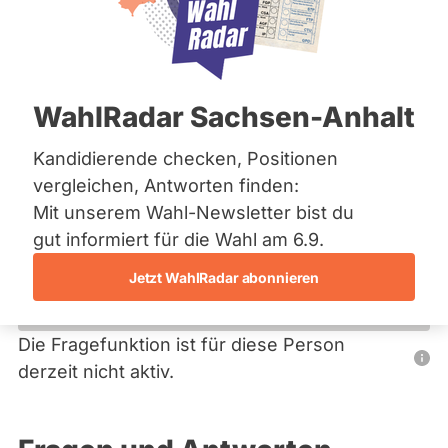
Bremen
Hamburg
Hessen
Primäre
Mecklenburg-Vorpommern
Übersicht
Niedersachsen
Reiter
WahlRadar Sachsen-Anhalt
Nordrhein-Westfalen
Brigitte Meyer
Rheinland-Pfalz
Saarland
Kandidierende checken, Positionen
FDP
Sachsen
vergleichen, Antworten finden:
Sachsen-Anhalt
Diese Politikerin hat kein aktuelles und kein zukünftiges
Mit unserem Wahl-Newsletter bist du
Sachsen-Anhalt
Mandat und keine Direktandidatur auf Landes-, Bundes-
Schleswig-Holstein
gut informiert für die Wahl am 6.9.
oder EU-Ebene. Mögliche Kandidaturen über eine
Thüringen
Wahlliste werden bei uns nicht erfasst.
Jetzt WahlRadar abonnieren
Archiv
Über uns
Die Fragefunktion ist für diese Person
Nur
derzeit nicht aktiv.
Spenden
Politiker:innen
mit