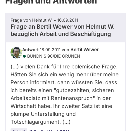
Fragen und Antworten
aktiven
Kandidaturen
oder
Frage
von Helmut W. • 16.09.2011
Mandaten
Frage an Bertil Wewer von
Helmut W.
können
bezüglich Arbeit und Beschäftigung
über
abgeordnetenwatch
Bertil Wewer
Antwort
18.09.2011 von
befragt
BÜNDNIS 90/­DIE GRÜNEN
werden.
(...) vielen Dank für Ihre polemische Frage.
Hätten Sie sich ein wenig mehr über meine
Person informiert, dann wüssten Sie, dass
ich bereits einen "gutbezahlten, sicheren
Arbeitsplatz mit Rentenanspruch" in der
Wirtschaft habe. Ihr zweiter Satz ist eine
plumpe Unterstellung und
Totschlagargument. (...)