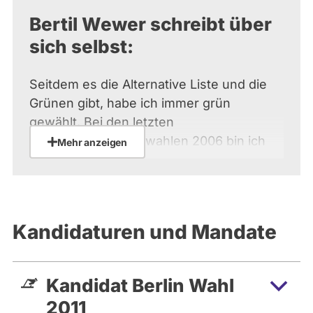
Bertil Wewer schreibt über
sich selbst:
Seitdem es die Alternative Liste und die
Grünen gibt, habe ich immer grün
gewählt. Bei den letzten
Abgeordnetenhauswahlen 2006 bin ich
Mehr anzeigen
als Wahlkampfhelfer zu den Grünen
gekommen und bin seit 2007 Mitglied.
Seither bin ich hier in verschiedenen
Bereichen aktiv, u.a. als Kassenprüfer,
Kandidaturen und Mandate
LDK-Delegierter und im Vorstand des
Kreisverbands Neukölln. Seit 2009 bin ich
auch Stellvertretender Bürgerdeputierter
Kandidat Berlin Wahl
im Ausschuss für Verkehr und Tiefbau in
2011
der BVV Neukölln.