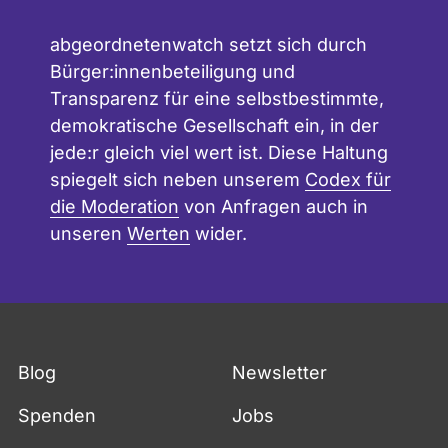
2009 erhielt ich mit der Neuköllner
Ehrennadel die höchste Auszeichnung
abgeordnetenwatch setzt sich durch
des Bezirks für langjähriges
Bürger:innenbeteiligung und
ehrenamtliches Engagement als Sprecher
Transparenz für eine selbstbestimmte,
im ehemaligen Sanierungsgebiet
demokratische Gesellschaft ein, in der
Wederstraße.
jede:r gleich viel wert ist. Diese Haltung
Als Direktkandidat ist mir alles wichtig, das
spiegelt sich neben unserem
Codex für
meinen Wahlkreis und die Menschen
die Moderation
von Anfragen auch in
betrifft, die hier wohnen, arbeiten und
unseren
Werten
wider.
leben. Neuköllns Reichtum sind die vielen
engagierten Menschen. Das erfahre ich
immer wieder bei den Gesprächen mit
unterschiedlichen Akteuren. Ich will den
sozialen und interkulturellen Netzwerken
Blog
Newsletter
in meinem Wahlkreis, den Kinder-,
Jugend-, Bildungs- und
Spenden
Jobs
Sporteinrichtungen ein Gewicht geben.