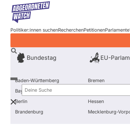
Direkt
zum
Inhalt
Politiker:innen suchen
Recherchen
Petitionen
Parlamente
Bundestag
EU-Parlam
Baden-Württemberg
Bremen
Bayern
Hamburg
Deine
Berlin
Hessen
Suche
Startseite
Frage stellen
Astrid Freudenstein
Brandenburg
Mecklenburg-Vor