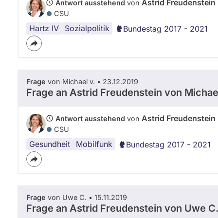
Astrid Freudenstein
Antwort ausstehend
von
CSU
Hartz IV
Soziales
Sozialpolitik
Bundestag 2017 - 2021
Sicherungssystem
Frage
von Michael v. • 23.12.2019
Frage an Astrid Freudenstein von
Michael
Astrid Freudenstein
Antwort ausstehend
von
CSU
Gesundheit
5G
Mobilfunk
Bundestag 2017 - 2021
Frage
von Uwe C. • 15.11.2019
Frage an Astrid Freudenstein von
Uwe C