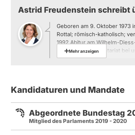
Astrid Freudenstein schreibt ü
Geboren am 9. Oktober 1973 i
Rottal; römisch-katholisch; ver
1992 Abitur am Wilhelm-Dies
1992 bis 1993 Volontariat bei
Mehr anzeigen
bis 1998 Studienbegleitendes V
Passauer Neuen Presse; 1993
Universität Passau; 2009 Promo
bis 2010 Journalistin beim Ba
Kandidaturen und Mandate
bis 2013 Wissenschaftliche Mi
Akademische Rätin am Lehrstu
Medienwissenschaft an der Un
Abgeordnete Bundestag 20
2013 bis 2017 Mitglied des D
Mitglied des Parlaments 2019 - 2020
2018 bis 2019 Abteilungsleite
für Verkehr und digitale Infrast