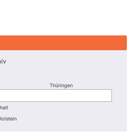
iv
Thüringen
halt
halt
olstein
Schli