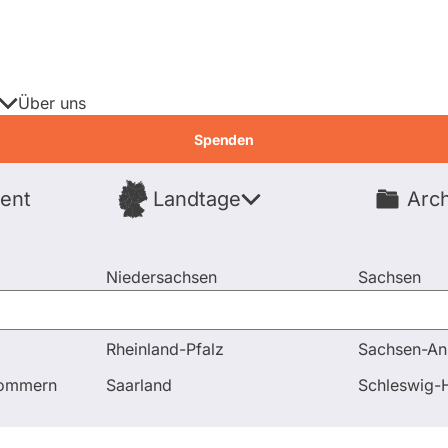
Über uns
Spenden
ent
Landtage
Arch
Spenden
Niedersachsen
Sachsen
Nordrhein-Westfalen
Sachsen-An
Rheinland-Pfalz
Sachsen-An
pommern
Saarland
Schleswig-H