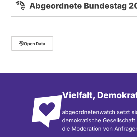
Abgeordnete Bundestag 20
Mitglied des Deutschen Bund
Open Data
Vielfalt, Demokra
abgeordnetenwatch setzt sic
demokratische Gesellschaft e
die Moderation
von Anfrage