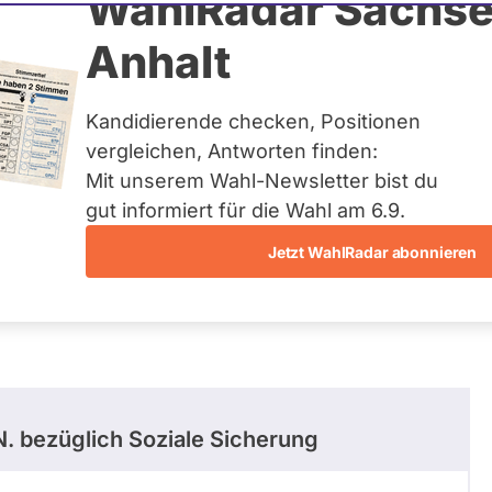
eudenstein
WahlRadar Sachse
Anhalt
tuelles und kein zukünftiges
idatur auf Landes-, Bundes-
ndidaturen über eine
Kandidierende checken, Positionen
t erfasst.
vergleichen, Antworten finden:
Mit unserem Wahl-Newsletter bist du
gut informiert für die Wahl am 6.9.
Jetzt WahlRadar abonnieren
entätigkeiten
Abstimmungen
Ausschuss-Mi
N.
bezüglich Soziale Sicherung