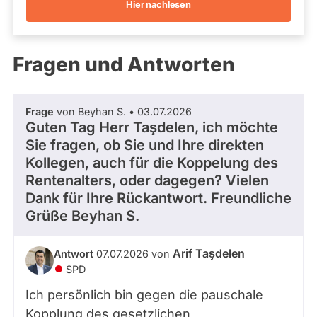
Hier nachlesen
Kandidaturen
und
Mandaten
werden
Fragen und Antworten
nicht
berücksichtigt.
Frage
von Beyhan S. • 03.07.2026
Guten Tag Herr Taşdelen, ich möchte
Sie fragen, ob Sie und Ihre direkten
Kollegen, auch für die Koppelung des
Rentenalters, oder dagegen? Vielen
Dank für Ihre Rückantwort. Freundliche
Grüße Beyhan S.
Arif Taşdelen
Antwort
07.07.2026 von
SPD
Ich persönlich bin gegen die pauschale
Kopplung des gesetzlichen