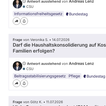
Andreas Lenz
Antwort ausstehend
von
x
CSU
Informationsfreiheitsgesetz
Bundestag
Frage
von Veronika S. • 14.07.2026
Darf die Haushaltskonsolidierung auf Kos
Familien erfolgen?
Andreas Lenz
Antwort ausstehend
von
CSU
Beitragsstabilisierungsgesetz
Pflege
Bundestag
Frage
von Götz K. • 11.07.2026