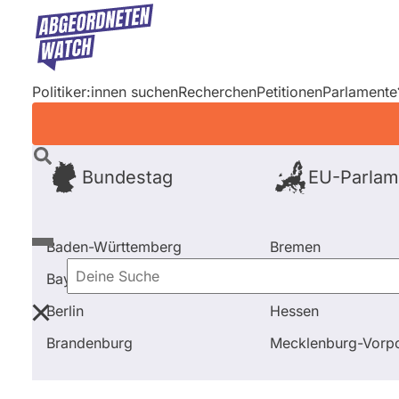
Direkt
zum
Inhalt
Politiker:innen suchen
Recherchen
Petitionen
Parlamente
Bundestag
EU-Parlam
Baden-Württemberg
Bremen
Bayern
Hamburg
Deine
Berlin
Hessen
Suche
Startseite
Frage stellen
Andreas Lenz
Brandenburg
Mecklenburg-Vor