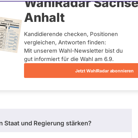
as Lenz
WahlRadar Sachse
Anhalt
tag
Kandidierende checken, Positionen
eis:
Erding – Ebersberg
vergleichen, Antworten finden:
Mit unserem Wahl-Newsletter bist du
gut informiert für die Wahl am 6.9.
Jetzt WahlRadar abonnieren
entätigkeiten
Abstimmungen
Ausschuss-Mi
in Staat und Regierung stärken?