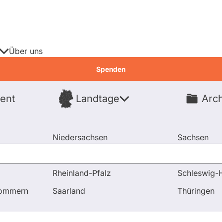
Über uns
Spenden
ent
Landtage
Arch
Spenden
Niedersachsen
Sachsen
Nordrhein-Westfalen
Sachsen-An
Rheinland-Pfalz
Schleswig-H
pommern
Saarland
Thüringen