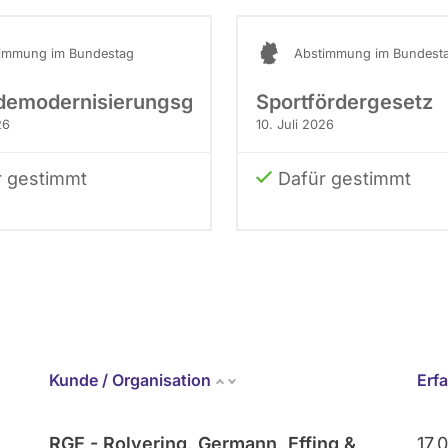
immung im Bundestag
Abstimmung im Bundest
emodernisierungsgesetz
Sportfördergesetz
26
10. Juli 2026
r gestimmt
Dafür gestimmt
Kunde / Organisation
Erf
RGE - Rolvering, Germann, Effing &
17.