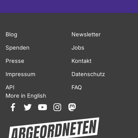
Fußzeile
Blog
Newsletter
Spenden
Jobs
Presse
Kontakt
Impressum
Datenschutz
API
FAQ
More in English
facebook
twitter
youtube
instagram
mastodon