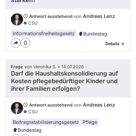
stärken?
Kandidaturen
und
Mandaten
Andreas Lenz
Antwort ausstehend
von
werden
CSU
nicht
berücksichtigt.
Informationsfreiheitsgesetz
Bundestag
Details ->
Frage
von Veronika S. • 14.07.2026
Darf die Haushaltskonsolidierung auf
Kosten pflegebedürftiger Kinder und
ihrer Familien erfolgen?
Andreas Lenz
Antwort ausstehend
von
CSU
Beitragsstabilisierungsgesetz
Pflege
Bundestag