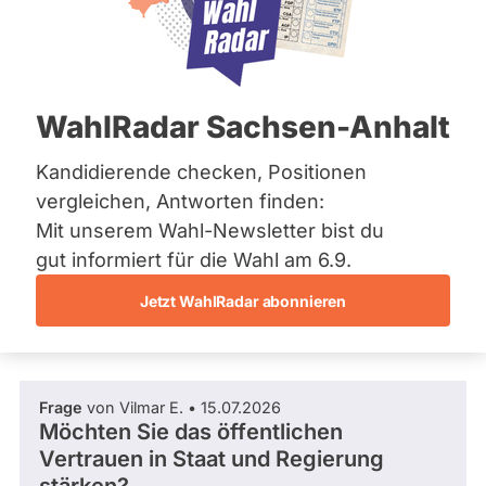
CSU
Bremen
:
Hamburg
M
Mandat
Abgeordneter Bundestag 2025 - 2029
Hessen
e
gewonnen
Mecklenburg-Vorpommern
d
über
Niedersachsen
14
i
/ 22
Wahlkreis
WahlRadar Sachsen-Anhalt
Nordrhein-Westfalen
a
Wahlkreis
Rheinland-Pfalz
64 %
C
Erding –
Fragen beantwortet
Saarland
Kandidierende checken, Positionen
Es
o
Ebersberg
Abgeordneter Bundestag
Sachsen
werden
m
vergleichen, Antworten finden:
hlkreisergebnis
nur
Sachsen-Anhalt
p
Fragen
45,90
Mit unserem Wahl-Newsletter bist du
Schleswig-Holstein
Frage stellen
l
und
%
Thüringen
gut informiert für die Wahl am 6.9.
e
Antworten
gezählt,
x
welche
Jetzt WahlRadar abonnieren
Archiv
während
Fragen und Antworten
aktueller
Über uns
Kandidaturen
und
Spenden
Mandate
Frage
von Vilmar E. • 15.07.2026
gestellt
Möchten Sie das öffentlichen
wurden.
Solche
Vertrauen in Staat und Regierung
aus
vergangenen