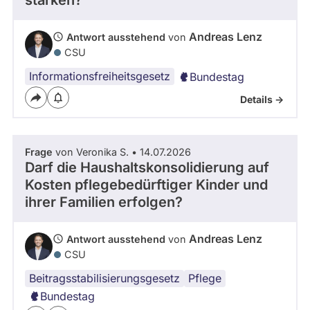
stärken?
Kandidaturen
und
Mandaten
Andreas Lenz
Antwort ausstehend
von
werden
CSU
nicht
berücksichtigt.
Informationsfreiheitsgesetz
Bundestag
Details ->
Frage
von Veronika S. • 14.07.2026
Darf die Haushaltskonsolidierung auf
Kosten pflegebedürftiger Kinder und
ihrer Familien erfolgen?
Andreas Lenz
Antwort ausstehend
von
CSU
Beitragsstabilisierungsgesetz
Pflege
Bundestag