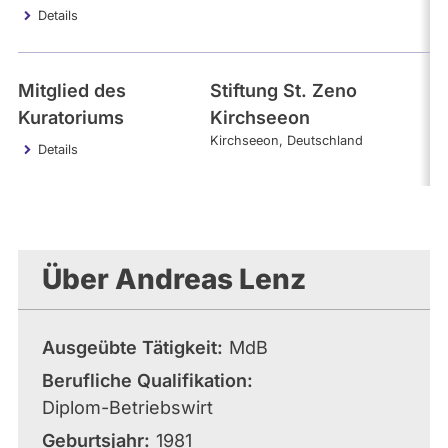
Details
Mitglied des
Stiftung St. Zeno
2
Kuratoriums
Kirchseeon
Kirchseeon
Deutschland
Details
Über Andreas Lenz
Ausgeübte Tätigkeit
MdB
Berufliche Qualifikation
Diplom-Betriebswirt
Geburtsjahr
1981