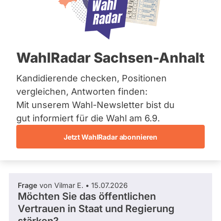
CSU
Bremen
:
Hamburg
M
Mandat
Abgeordneter Bundestag 2025 - 2029
Hessen
e
gewonnen
Mecklenburg-Vorpommern
d
über
Niedersachsen
14
i
/ 22
Wahlkreis
WahlRadar Sachsen-Anhalt
Nordrhein-Westfalen
a
Wahlkreis
Rheinland-Pfalz
64 %
C
Erding –
Fragen beantwortet
Saarland
Kandidierende checken, Positionen
Es
o
Ebersberg
Abgeordneter Bundestag
Sachsen
werden
m
vergleichen, Antworten finden:
hlkreisergebnis
nur
Sachsen-Anhalt
p
Fragen
45,90
Mit unserem Wahl-Newsletter bist du
Sachsen-Anhalt
Frage stellen
l
und
%
Schleswig-Holstein
gut informiert für die Wahl am 6.9.
e
Antworten
Thüringen
gezählt,
x
welche
Jetzt WahlRadar abonnieren
während
Archiv
Fragen und Antworten
aktueller
Kandidaturen
Über uns
und
Mandate
Frage
von Vilmar E. • 15.07.2026
gestellt
Spenden
Möchten Sie das öffentlichen
wurden.
Solche
Vertrauen in Staat und Regierung
aus
vergangenen