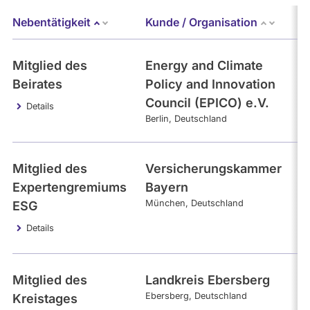
Nebentätigkeit
Kunde / Organisation
E
Absteigend sortieren
Mitglied des
Energy and Climate
2
Beirates
Policy and Innovation
Council (EPICO) e.V.
Details
Berlin
Deutschland
Mitglied des
Versicherungskammer
2
Expertengremiums
Bayern
München
Deutschland
ESG
Details
Mitglied des
Landkreis Ebersberg
1
Ebersberg
Deutschland
Kreistages