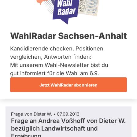
CDU
Bremen
Hamburg
Diese Politikerin hat kein aktuelles und kein
Hessen
zukünftiges Mandat und keine
Mecklenburg-Vorpommern
Direktandidatur auf Landes-, Bundes- oder
EU-Ebene. Mögliche Kandidaturen über eine
Niedersachsen
WahlRadar Sachsen-Anhalt
Wahlliste werden bei uns nicht erfasst.
Nordrhein-Westfalen
Rheinland-Pfalz
Saarland
Kandidierende checken, Positionen
Sachsen
vergleichen, Antworten finden:
Sachsen-Anhalt
Die Fragefunktion ist für diese Person
Mit unserem Wahl-Newsletter bist du
Sachsen-Anhalt
Nur
derzeit nicht aktiv.
Schleswig-Holstein
gut informiert für die Wahl am 6.9.
Politiker:innen
Thüringen
Jetzt WahlRadar abonnieren
mit
Fragen und Antworten
Archiv
aktiven
Kandidaturen
Über uns
oder
Frage
von Dieter W. • 07.09.2013
Spenden
Mandaten
Frage an Andrea Voßhoff von
Dieter W.
können
bezüglich Landwirtschaft und
über
Ernährung