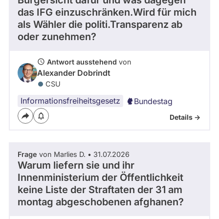
Bürgersicht dafür und was dagegen
r
Kandidaturen
das IFG einzuschränken.Wird für mich
und
als Wähler die politi.Transparenz ab
Mandaten
werden
oder zunehmen?
nicht
berücksichtigt.
Antwort ausstehend
von
Alexander Dobrindt
CSU
Informationsfreiheitsgesetz
Bundestag
Details ->
Frage
von Marlies D. • 31.07.2026
Warum liefern sie und ihr
Innenministerium der Öffentlichkeit
keine Liste der Straftaten der 31 am
montag abgeschobenen afghanen?