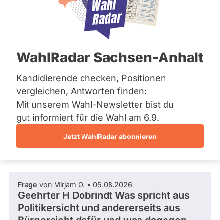
CSU
Bremen
s
Hamburg
e
Mandat
Abgeordneter Bundestag 2025 - 2029
Hessen
b
gewonnen
Mecklenburg-Vorpommern
i
über
Niedersachsen
107
l
/ 364
Wahlkreis
WahlRadar Sachsen-Anhalt
Nordrhein-Westfalen
d
Wahlkreis
Rheinland-Pfalz
29 %
:
Weilheim
Fragen beantwortet
Saarland
Kandidierende checken, Positionen
Es
©
hlkreisergebnis
Abgeordneter Bundestag
Sachsen
werden
S
vergleichen, Antworten finden:
45,80
nur
Sachsen-Anhalt
t
Fragen
%
Mit unserem Wahl-Newsletter bist du
Schleswig-Holstein
Frage stellen
e
und
Wahlliste
Thüringen
gut informiert für die Wahl am 6.9.
f
Antworten
Landesliste
gezählt,
f
Bayern
welche
Jetzt WahlRadar abonnieren
Archiv
e
während
istenposition
Fragen und Antworten
n
aktueller
1
Über uns
B
Kandidaturen
ö
und
Spenden
t
Mandate
Frage
von Mirjam O. • 05.08.2026
gestellt
t
Geehrter H Dobrindt Was spricht aus
wurden.
c
Solche
Politikersicht und andererseits aus
h
aus
e
vergangenen