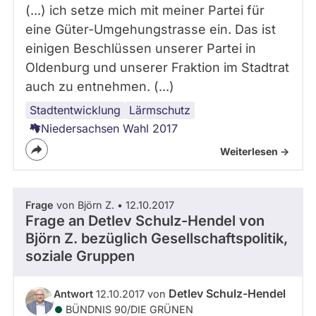
(...) ich setze mich mit meiner Partei für
eine Güter-Umgehungstrasse ein. Das ist
einigen Beschlüssen unserer Partei in
Oldenburg und unserer Fraktion im Stadtrat
auch zu entnehmen. (...)
Stadtentwicklung
Infrastruktur
Verkehr
Städtebau
Bahnverkehr
Lärmschutz
Niedersachsen Wahl 2017
Weiterlesen ->
Frage
von Björn Z. • 12.10.2017
Frage an Detlev Schulz-Hendel von
Björn Z.
bezüglich Gesellschaftspolitik,
soziale Gruppen
Detlev Schulz-Hendel
Antwort
12.10.2017 von
BÜNDNIS 90/­DIE GRÜNEN