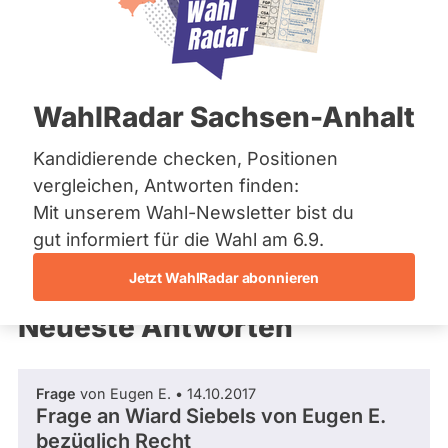
Fragen Sie Ihre
Bremen
Kandidierenden
Hamburg
Hessen
Mecklenburg-Vorpommern
Niedersachsen
WahlRadar Sachsen-Anhalt
Nordrhein-Westfalen
Rheinland-Pfalz
Saarland
Kandidierende checken, Positionen
Informieren Sie sich über die Direktkandidierenden zur Wahl
Sachsen
2017!
vergleichen, Antworten finden:
Sachsen-Anhalt
Mit unserem Wahl-Newsletter bist du
Sachsen-Anhalt
Schleswig-Holstein
gut informiert für die Wahl am 6.9.
Thüringen
Jetzt WahlRadar abonnieren
Archiv
Neueste Antworten
Über uns
Spenden
Frage
von Eugen E. • 14.10.2017
Frage an Wiard Siebels von
Eugen E.
bezüglich Recht