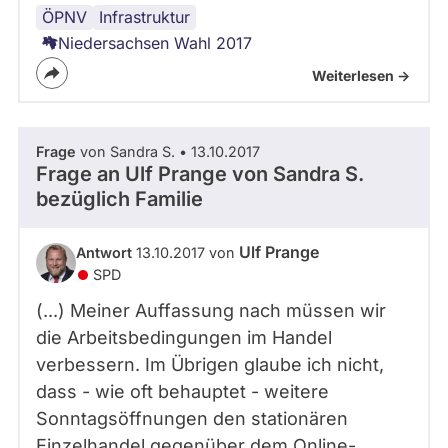
ÖPNV
Verkehr
Mobilität
Infrastruktur
Niedersachsen Wahl 2017
Weiterlesen ->
Frage
von Sandra S. • 13.10.2017
Frage an Ulf Prange von
Sandra S.
bezüglich Familie
Ulf Prange
Antwort
13.10.2017 von
SPD
(...) Meiner Auffassung nach müssen wir
die Arbeitsbedingungen im Handel
verbessern. Im Übrigen glaube ich nicht,
dass - wie oft behauptet - weitere
Sonntagsöffnungen den stationären
Einzelhandel gegenüber dem Online-