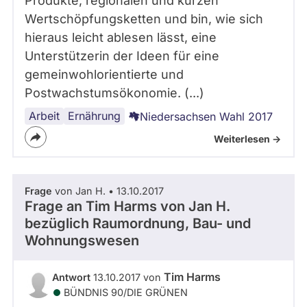
Produkte, regionalen und kurzen
Wertschöpfungsketten und bin, wie sich
hieraus leicht ablesen lässt, eine
Unterstützerin der Ideen für eine
gemeinwohlorientierte und
Postwachstumsökonomie. (...)
Arbeit
Handel
Ernährung
Niedersachsen Wahl 2017
Weiterlesen ->
Frage
von Jan H. • 13.10.2017
Frage an Tim Harms von
Jan H.
bezüglich Raumordnung, Bau- und
Wohnungswesen
Tim Harms
Antwort
13.10.2017 von
BÜNDNIS 90/­DIE GRÜNEN