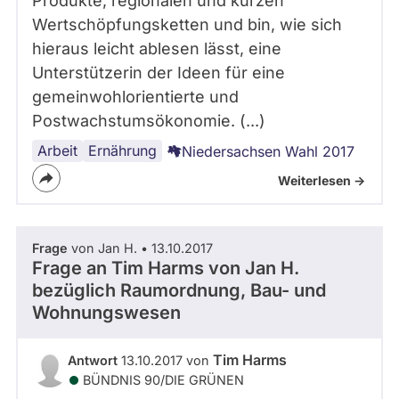
Produkte, regionalen und kurzen
Wertschöpfungsketten und bin, wie sich
hieraus leicht ablesen lässt, eine
Unterstützerin der Ideen für eine
gemeinwohlorientierte und
Postwachstumsökonomie. (...)
Arbeit
Handel
Ernährung
Niedersachsen Wahl 2017
Weiterlesen ->
Frage
von Jan H. • 13.10.2017
Frage an Tim Harms von
Jan H.
bezüglich Raumordnung, Bau- und
Wohnungswesen
Tim Harms
Antwort
13.10.2017 von
BÜNDNIS 90/­DIE GRÜNEN