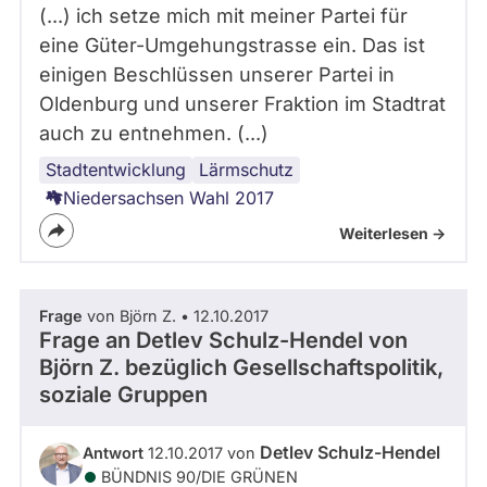
(...) ich setze mich mit meiner Partei für
eine Güter-Umgehungstrasse ein. Das ist
einigen Beschlüssen unserer Partei in
Oldenburg und unserer Fraktion im Stadtrat
auch zu entnehmen. (...)
Stadtentwicklung
Infrastruktur
Verkehr
Städtebau
Bahnverkehr
Lärmschutz
Niedersachsen Wahl 2017
Weiterlesen ->
Frage
von Björn Z. • 12.10.2017
Frage an Detlev Schulz-Hendel von
Björn Z.
bezüglich Gesellschaftspolitik,
soziale Gruppen
Detlev Schulz-Hendel
Antwort
12.10.2017 von
BÜNDNIS 90/­DIE GRÜNEN