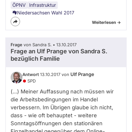
ÖPNV
Verkehr
Mobilität
Infrastruktur
Niedersachsen Wahl 2017
Weiterlesen ->
Frage
von Sandra S. • 13.10.2017
Frage an Ulf Prange von
Sandra S.
bezüglich Familie
Ulf Prange
Antwort
13.10.2017 von
SPD
(...) Meiner Auffassung nach müssen wir
die Arbeitsbedingungen im Handel
verbessern. Im Übrigen glaube ich nicht,
dass - wie oft behauptet - weitere
Sonntagsöffnungen den stationären
Einzelhandel gegenüber dem Online-