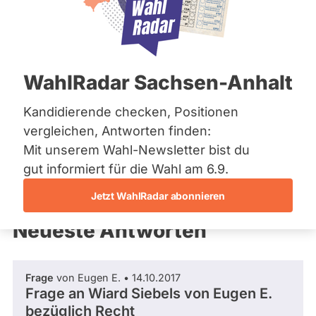
Fragen Sie Ihre
Bremen
Kandidierenden
Hamburg
Hessen
Mecklenburg-Vorpommern
Niedersachsen
WahlRadar Sachsen-Anhalt
Nordrhein-Westfalen
Rheinland-Pfalz
Saarland
Kandidierende checken, Positionen
Informieren Sie sich über die Direktkandidierenden zur Wahl
Sachsen
2017!
vergleichen, Antworten finden:
Sachsen-Anhalt
Mit unserem Wahl-Newsletter bist du
Sachsen-Anhalt
Schleswig-Holstein
gut informiert für die Wahl am 6.9.
Thüringen
Jetzt WahlRadar abonnieren
Archiv
Neueste Antworten
Über uns
Spenden
Frage
von Eugen E. • 14.10.2017
Frage an Wiard Siebels von
Eugen E.
bezüglich Recht