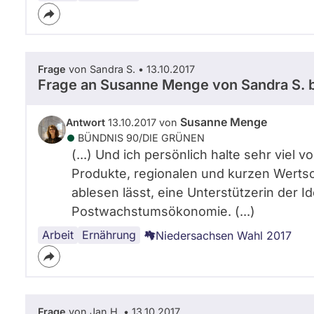
Frage
von Sandra S. • 13.10.2017
Frage an Susanne Menge von
Sandra S.
b
Susanne Menge
Antwort
13.10.2017 von
BÜNDNIS 90/­DIE GRÜNEN
(...) Und ich persönlich halte sehr viel
Produkte, regionalen und kurzen Wertsc
ablesen lässt, eine Unterstützerin der 
Postwachstumsökonomie. (...)
Arbeit
Handel
Ernährung
Niedersachsen Wahl 2017
Frage
von Jan H. • 13.10.2017