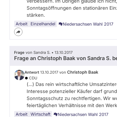
verbessern. Im Übrigen glaube ich nicht,
Sonntagsöffnungen den stationären Ei
stärken.
Arbeit
Handel
Einzelhandel
Niedersachsen Wahl 2017
Frage
von Sandra S. • 13.10.2017
Frage an Christoph Baak von
Sandra S.
be
Christoph Baak
Antwort
13.10.2017 von
CDU
(...) Das rein wirtschaftliche Umsatzin
Interesse potenzieller Käufer darf gru
Sonntagsschutz zu rechtfertigen. Wir wo
feiertäglichen Verhältnisse mit den Werkt
Arbeit
Handel
Wirtschaft
Niedersachsen Wahl 2017