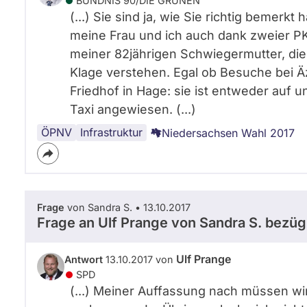
BÜNDNIS 90/­DIE GRÜNEN
(...) Sie sind ja, wie Sie richtig bemer
meine Frau und ich auch dank zweier PK
meiner 82jährigen Schwiegermutter, die
Klage verstehen. Egal ob Besuche bei Ä
Friedhof in Hage: sie ist entweder auf un
Taxi angewiesen. (...)
ÖPNV
Verkehr
Mobilität
Infrastruktur
Niedersachsen Wahl 2017
Frage
von Sandra S. • 13.10.2017
Frage an Ulf Prange von
Sandra S.
bezügl
Ulf Prange
Antwort
13.10.2017 von
SPD
(...) Meiner Auffassung nach müssen wi