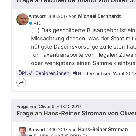
Frage an Michael Bernhardt von
Oliver S.
Michael Bernhardt
Antwort
13.10.2017 von
AfD
(...) Das geschilderte Busangebot ist e
Missachtung dessen, was der Staat mit 
nötigste Daseinsvorsorge zu leisten hat.
für Taxentransporte von illegalen Zuw
oder wenigstens einen Sammelkleinbus 
ÖPNV
Verkehrspolitik
Mobilität
Senioren:innen
Niedersachsen Wahl 201
Frage
von Oliver S. • 13.10.2017
Frage an Hans-Reiner Stroman von
Olive
Hans-Reiner Stroman
Antwort
13.10.2017 von