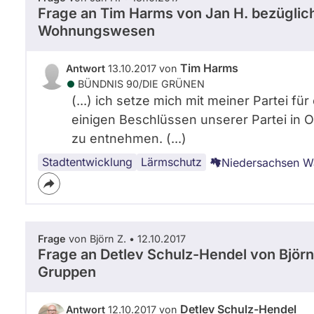
Frage an Tim Harms von
Jan H.
bezüglic
Wohnungswesen
Tim Harms
Antwort
13.10.2017 von
BÜNDNIS 90/­DIE GRÜNEN
(...) ich setze mich mit meiner Partei f
einigen Beschlüssen unserer Partei in O
zu entnehmen. (...)
Stadtentwicklung
Infrastruktur
Verkehr
Städtebau
Bahnverkehr
Lärmschutz
Niedersachsen W
Frage
von Björn Z. • 12.10.2017
Frage an Detlev Schulz-Hendel von
Björn
Gruppen
Detlev Schulz-Hendel
Antwort
12.10.2017 von