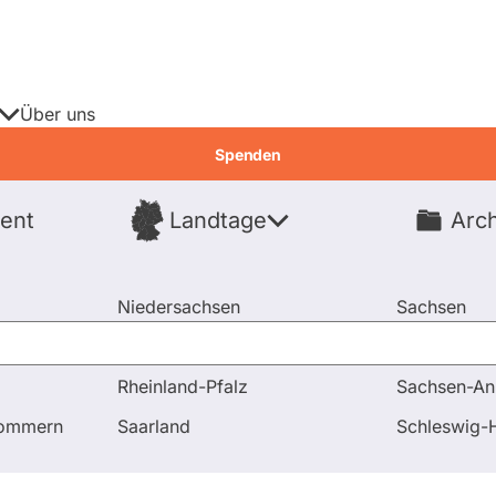
Über uns
Spenden
ent
Landtage
Arch
Spenden
Niedersachsen
Sachsen
Nordrhein-Westfalen
Sachsen-An
Rheinland-Pfalz
Sachsen-An
pommern
Saarland
Schleswig-H
didierende
Fragen & Antworten
Wahl