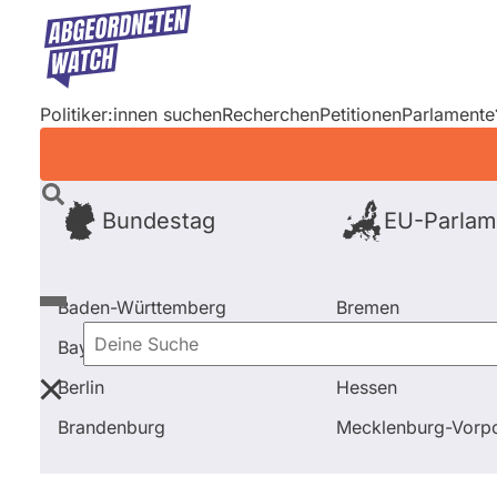
Direkt
zum
Inhalt
Politiker:innen suchen
Recherchen
Petitionen
Parlamente
Bundestag
EU-Parlam
Baden-Württemberg
Bremen
Bayern
Hamburg
Deine
Berlin
Hessen
Suche
Startseite
Niedersachsen
Wahl 2017
Brandenburg
Mecklenburg-Vor
Niedersachsen
Wahl 2017
Kan