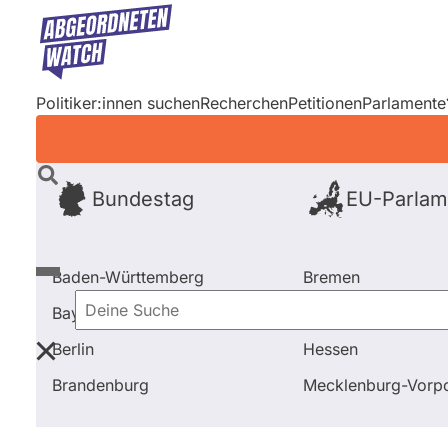
Direkt
zum
Inhalt
Politiker:innen suchen
Recherchen
Petitionen
Parlamente
Bundestag
EU-Parlam
Baden-Württemberg
Bremen
Bayern
Hamburg
Deine
Berlin
Hessen
Suche
Startseite
Niedersachsen
Wahl 2017
Brandenburg
Mecklenburg-Vor
Niedersachsen
Wahl 2017
Kan