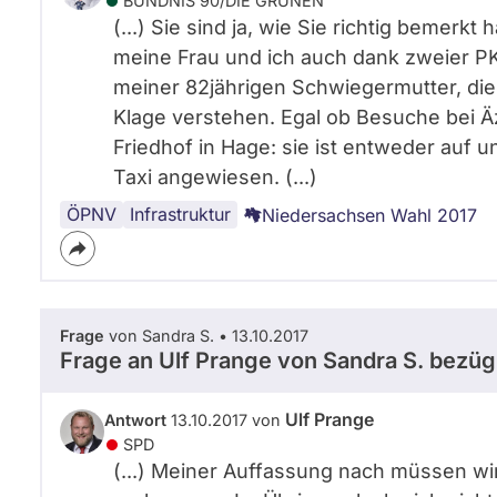
BÜNDNIS 90/­DIE GRÜNEN
(...) Sie sind ja, wie Sie richtig bemer
meine Frau und ich auch dank zweier PK
meiner 82jährigen Schwiegermutter, die
Klage verstehen. Egal ob Besuche bei Ä
Friedhof in Hage: sie ist entweder auf un
Taxi angewiesen. (...)
ÖPNV
Verkehr
Mobilität
Infrastruktur
Niedersachsen Wahl 2017
Frage
von Sandra S. • 13.10.2017
Frage an Ulf Prange von
Sandra S.
bezügl
Ulf Prange
Antwort
13.10.2017 von
SPD
(...) Meiner Auffassung nach müssen wi