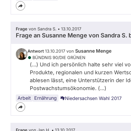
Frage
von Sandra S. • 13.10.2017
Frage an Susanne Menge von
Sandra S.
b
Susanne Menge
Antwort
13.10.2017 von
BÜNDNIS 90/­DIE GRÜNEN
(...) Und ich persönlich halte sehr viel
Produkte, regionalen und kurzen Wertsc
ablesen lässt, eine Unterstützerin der 
Postwachstumsökonomie. (...)
Arbeit
Handel
Ernährung
Niedersachsen Wahl 2017
Frage
von Jan H. • 13.10.2017