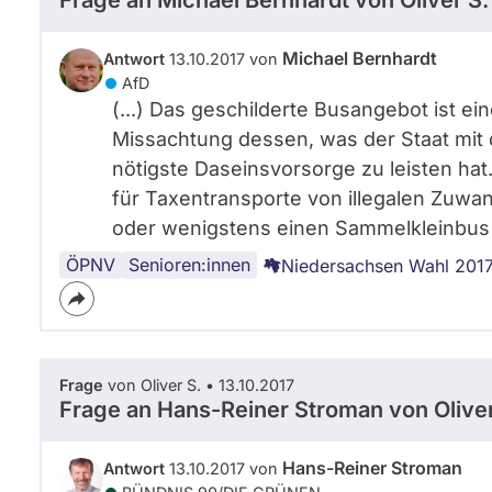
Frage an Michael Bernhardt von
Oliver S.
Michael Bernhardt
Antwort
13.10.2017 von
AfD
(...) Das geschilderte Busangebot ist e
Missachtung dessen, was der Staat mit 
nötigste Daseinsvorsorge zu leisten hat.
für Taxentransporte von illegalen Zuw
oder wenigstens einen Sammelkleinbus 
ÖPNV
Verkehrspolitik
Mobilität
Senioren:innen
Niedersachsen Wahl 201
Frage
von Oliver S. • 13.10.2017
Frage an Hans-Reiner Stroman von
Olive
Hans-Reiner Stroman
Antwort
13.10.2017 von