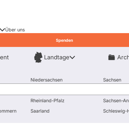
Über uns
Spenden
ent
Landtage
Arch
Spenden
Niedersachsen
Sachsen
Nordrhein-Westfalen
Sachsen-An
Rheinland-Pfalz
Sachsen-An
pommern
Saarland
Schleswig-H
didierende
Fragen & Antworten
Wahl