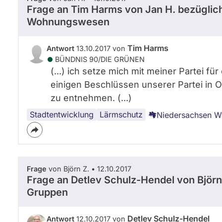
Frage an Tim Harms von
Jan H.
bezüglic
Wohnungswesen
Tim Harms
Antwort
13.10.2017 von
BÜNDNIS 90/­DIE GRÜNEN
(...) ich setze mich mit meiner Partei f
einigen Beschlüssen unserer Partei in O
zu entnehmen. (...)
Stadtentwicklung
Infrastruktur
Verkehr
Städtebau
Bahnverkehr
Lärmschutz
Niedersachsen W
Frage
von Björn Z. • 12.10.2017
Frage an Detlev Schulz-Hendel von
Björn
Gruppen
Detlev Schulz-Hendel
Antwort
12.10.2017 von