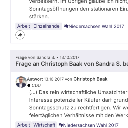
verbessern. Im Übrigen glaube ich nicht,
Sonntagsöffnungen den stationären Ei
stärken.
Arbeit
Handel
Einzelhandel
Niedersachsen Wahl 2017
Frage
von Sandra S. • 13.10.2017
Frage an Christoph Baak von
Sandra S.
be
Christoph Baak
Antwort
13.10.2017 von
CDU
(...) Das rein wirtschaftliche Umsatzin
Interesse potenzieller Käufer darf gru
Sonntagsschutz zu rechtfertigen. Wir wo
feiertäglichen Verhältnisse mit den Werkt
Arbeit
Handel
Wirtschaft
Niedersachsen Wahl 2017