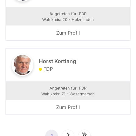
Angetreten für: FDP
Wahlkreis: 20 - Holzminden
Zum Profil
Horst Kortlang
FDP
Angetreten für: FDP
Wahlkreis: 71 - Wesermarsch
Zum Profil
Seitennummerierung
1
Aktuelle
Nächste
Letzte