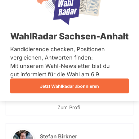
Bremen
Hamburg
PLZ oder Namen
Hessen
eingeben
Mecklenburg-Vorpommern
Niedersachsen
FDP
WahlRadar Sachsen-Anhalt
Nordrhein-Westfalen
FDP
Rheinland-Pfalz
Saarland
Kandidierende checken, Positionen
Sachsen
- Alle -
Wahlkreis
vergleichen, Antworten finden:
Björn Försterling
Sachsen-Anhalt
Mit unserem Wahl-Newsletter bist du
Sachsen-Anhalt
FDP
Schleswig-Holstein
gut informiert für die Wahl am 6.9.
- Alle -
Wahlliste
Thüringen
Jetzt WahlRadar abonnieren
Angetreten für: FDP
Archiv
Wahlkreis: 9 - Wolfenbüttel-Nord
Listenposition
Über uns
Zum Profil
Spenden
Stefan Birkner