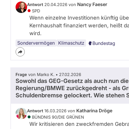
Nancy Faeser
Antwort
20.04.2026 von
SPD
Wenn einzelne Investitionen künftig üb
Kernhaushalt finanziert werden, heißt d
wird.
Sondervermögen
Klimaschutz
Bundestag
Frage
von Marko K. • 27.02.2026
Sowohl das GEG-Gesetz als auch nun die
Regierung/BMWE zurückgedreht - als Grü
Schuldenbremse gelockert. Wie stehen S
Katharina Dröge
Antwort
16.03.2026 von
BÜNDNIS 90/­DIE GRÜNEN
Wir kritisieren den zweckfremden Geb