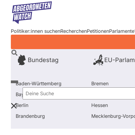
Direkt
zum
Inhalt
Politiker:innen suchen
Recherchen
Petitionen
Parlamente
Bundestag
EU-Parlam
Baden-Württemberg
Bremen
Bayern
Hamburg
Deine
Berlin
Hessen
Suche
Startseite
Alle Fragen und Antworten bei abgeordne
Brandenburg
Mecklenburg-Vor
Primäre