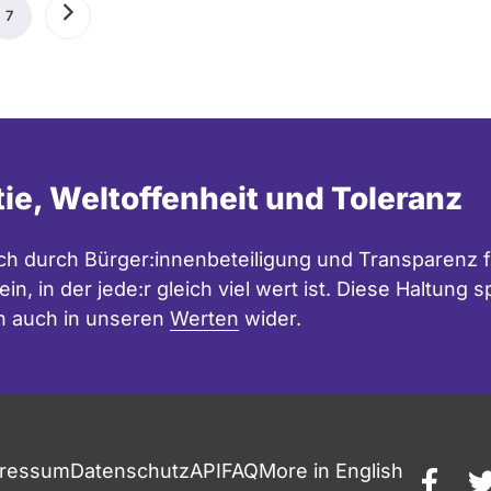
ige
7
Aktuelle
Nächste
Seite
Seite
tie, Weltoffenheit und Toleranz
h durch Bürger:innenbeteiligung und Transparenz f
in, in der jede:r gleich viel wert ist. Diese Haltung
n auch in unseren
Werten
wider.
ressum
Datenschutz
API
FAQ
More in English