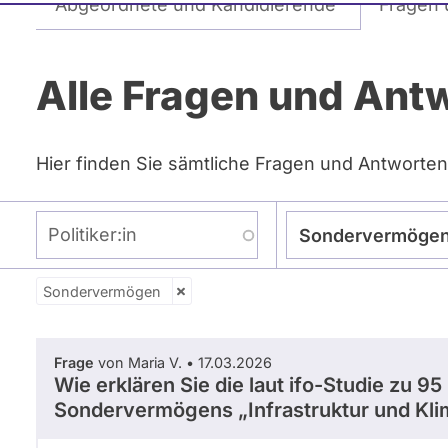
Abgeordnete und Kandidierende
Fragen 
Reiter
Alle Fragen und Ant
Hier finden Sie sämtliche Fragen und Antworten
Politiker:in
Sondervermöge
Sondervermögen
Zeitraum
- Alle -
Frage Status
Frage
von Maria V. • 17.03.2026
Wie erklären Sie die laut ifo-Studie z
Sondervermögens „Infrastruktur und Kl