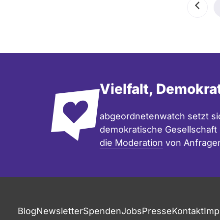
Seitennummerierung
Vorher
Seite
Vielfalt, Demokra
abgeordnetenwatch setzt sic
demokratische Gesellschaft e
die Moderation
von Anfrage
Fußzeile
Blog
Newsletter
Spenden
Jobs
Presse
Kontakt
Imp