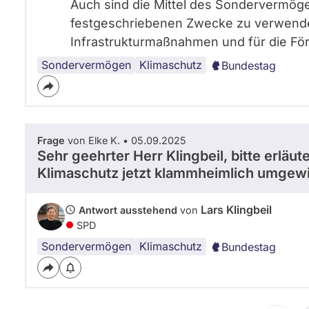
Auch sind die Mittel des Sondervermöge
festgeschriebenen Zwecke zu verwenden
Infrastrukturmaßnahmen und für die För
Sondervermögen
Emissionszertifikate
Klimaschutz
Bundestag
Frage
von Elke K. • 05.09.2025
Sehr geehrter Herr Klingbeil, bitte erl
Klimaschutz jetzt klammheimlich umgewi
Lars Klingbeil
Antwort ausstehend
von
SPD
Sondervermögen
Klimaschutz
Bundestag