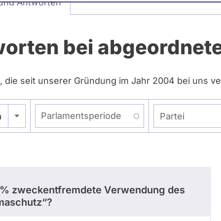
und Antworten
worten bei abgeordne
, die seit unserer Gründung im Jahr 2004 bei uns ve
Parlamentsperiode
n
- Alle -
Partei
u 95 % zweckentfremdete Verwendung des
imaschutz“?