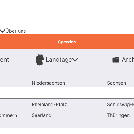
Über uns
Spenden
ent
Landtage
Arch
Spenden
Niedersachsen
Sachsen
Nordrhein-Westfalen
Sachsen-An
Rheinland-Pfalz
Schleswig-H
tenwatch
pommern
Saarland
Thüringen