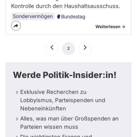
Kontrolle durch den Haushaltsausschuss.
Sondervermögen
Bundestag
Weiterlesen ->
Seitennummerierung
Vorherige
2
Aktuelle
Nächste
Seite
Seite
Seite
Werde Politik-Insider:in!
Exklusive Recherchen zu
Lobbyismus, Parteispenden und
Nebeneinkünften
Alles, was man über Großspenden an
Parteien wissen muss
Die wichtigsten Fragen und