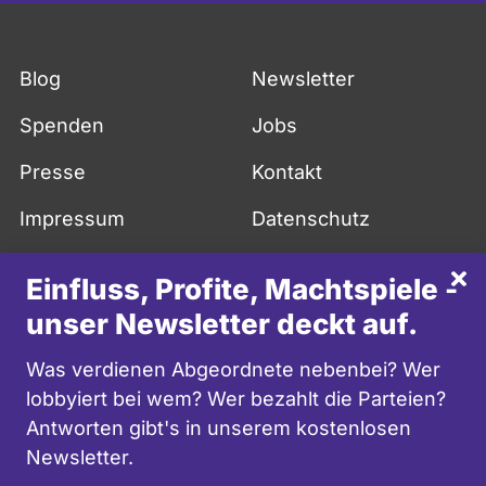
Fußzeile
Blog
Newsletter
Spenden
Jobs
Presse
Kontakt
Impressum
Datenschutz
API
FAQ
Sch
Einfluss, Profite, Machtspiele -
More in English
unser Newsletter deckt auf.
facebook
twitter
youtube
instagram
mastodon
Was verdienen Abgeordnete nebenbei? Wer
lobbyiert bei wem? Wer bezahlt die Parteien?
Antworten gibt's in unserem kostenlosen
Newsletter.