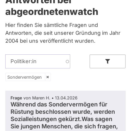
Bremen
abgeordnetenwatch
Hamburg
Hessen
Mecklenburg-Vorpommern
Hier finden Sie sämtliche Fragen und
Niedersachsen
Antworten, die seit unserer Gründung im Jahr
Nordrhein-Westfalen
Rheinland-Pfalz
2004 bei uns veröffentlicht wurden.
Saarland
Sachsen
Sachsen-Anhalt
Politiker:in
Schleswig-Holstein
Thüringen
Sondervermögen
Sondervermögen
Archiv
Über uns
Parlamentsperiode
Frage
von Maren H. • 13.04.2026
Während das Sondervermögen für
Spenden
Rüstung beschlossen wurde, werden
Sozialleistungen gekürzt.Was sagen
- Alle -
Partei
Sie jungen Menschen, die sich fragen,