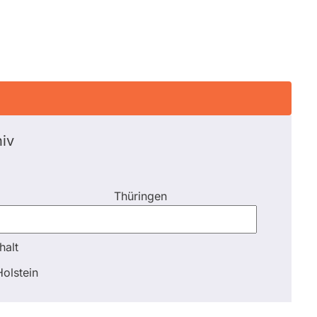
iv
Thüringen
halt
halt
olstein