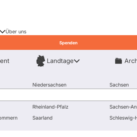
Über uns
Spenden
ent
Landtage
Arch
Spenden
Niedersachsen
Sachsen
Nordrhein-Westfalen
Sachsen-An
Rheinland-Pfalz
Sachsen-An
tenwatch
pommern
Saarland
Schleswig-H