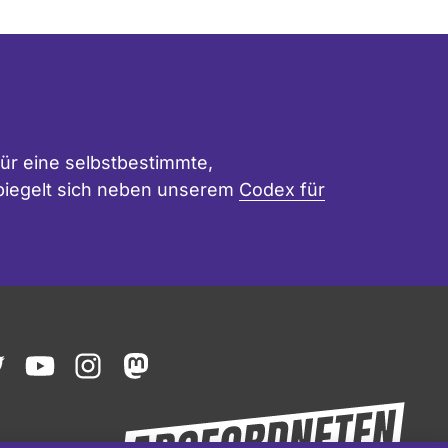
ür eine selbstbestimmte,
 spiegelt sich neben unserem
Codex für
ook
witter
youtube
instagram
mastodon