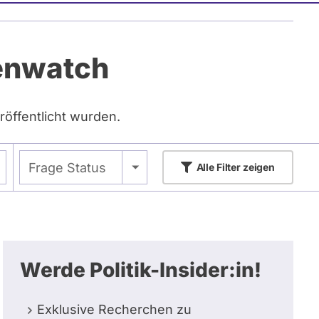
tenwatch
röffentlicht wurden.
- Alle -
Frage Status
Alle
Filter zeigen
Werde Politik-Insider:in!
Exklusive Recherchen zu