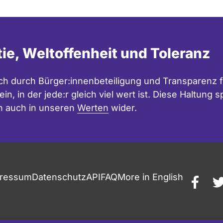
tie, Weltoffenheit und Toleranz
h durch Bürger:innenbeteiligung und Transparenz f
in, in der jede:r gleich viel wert ist. Diese Haltung
n auch in unseren
Werten
wider.
ressum
Datenschutz
API
FAQ
More in English
faceb
t