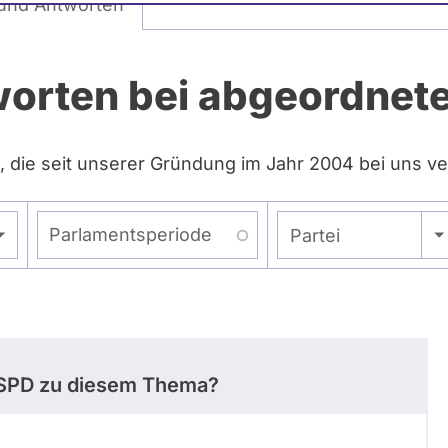
und Antworten
worten bei abgeordne
, die seit unserer Gründung im Jahr 2004 bei uns ve
Parlamentsperiode
- Alle -
Partei
e SPD zu diesem Thema?