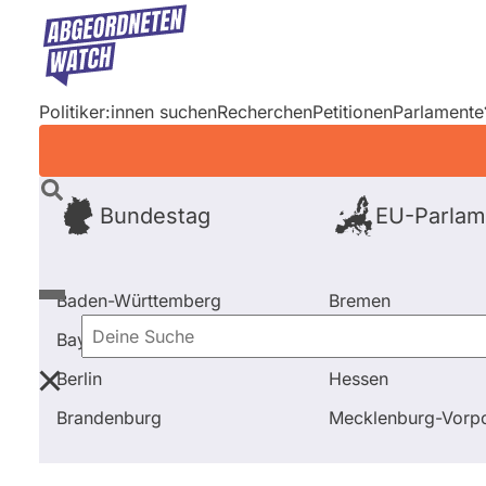
Direkt
zum
Inhalt
Politiker:innen suchen
Recherchen
Petitionen
Parlamente
Bundestag
EU-Parlam
Baden-Württemberg
Bremen
Bayern
Hamburg
Deine
Berlin
Hessen
Suche
Startseite
Alle Fragen und Antworten bei abgeordne
Brandenburg
Mecklenburg-Vor
Primäre