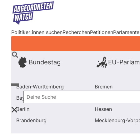
Direkt
zum
Inhalt
Politiker:innen suchen
Recherchen
Petitionen
Parlamente
Bundestag
EU-Parlam
Baden-Württemberg
Bremen
Bayern
Hamburg
Deine
Berlin
Hessen
Suche
Startseite
Alle Fragen und Antworten bei abgeordne
Brandenburg
Mecklenburg-Vor
Primäre