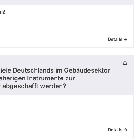
tić
Details ->
1
ziele Deutschlands im Gebäudesektor
isherigen Instrumente zur
 abgeschafft werden?
Details ->