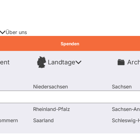
Über uns
Spenden
ent
Landtage
Arch
Spenden
Niedersachsen
Sachsen
Nordrhein-Westfalen
Sachsen-An
Rheinland-Pfalz
Sachsen-An
tenwatch
pommern
Saarland
Schleswig-H