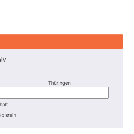
iv
Thüringen
halt
halt
olstein