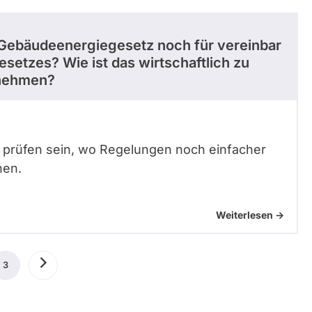
 Gebäudeenergiegesetz noch für vereinbar
setzes? Wie ist das wirtschaftlich zu
rnehmen?
 prüfen sein, wo Regelungen noch einfacher
nen.
Weiterlesen ->
ige
3
Aktuelle
Nächste
Seite
Seite