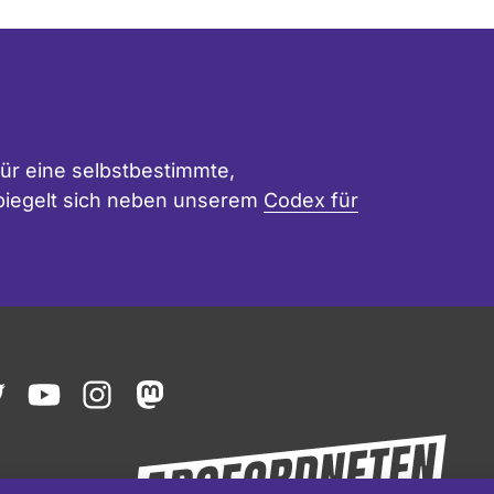
ür eine selbstbestimmte,
 spiegelt sich neben unserem
Codex für
ook
witter
youtube
instagram
mastodon