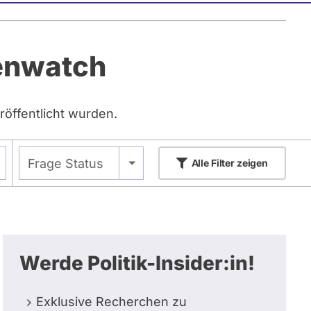
tenwatch
röffentlicht wurden.
- Alle -
Frage Status
Alle
Filter zeigen
Werde Politik-Insider:in!
Exklusive Recherchen zu