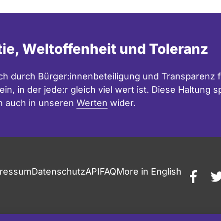
tie, Weltoffenheit und Toleranz
h durch Bürger:innenbeteiligung und Transparenz f
in, in der jede:r gleich viel wert ist. Diese Haltung
n auch in unseren
Werten
wider.
ressum
Datenschutz
API
FAQ
More in English
faceb
t