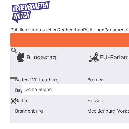
Direkt
zum
Inhalt
Politiker:innen suchen
Recherchen
Petitionen
Parlamente
Bundestag
EU-Parlam
Baden-Württemberg
Bremen
Bayern
Hamburg
Deine
Berlin
Hessen
Suche
Startseite
Alle Fragen und Antworten bei abgeordne
Brandenburg
Mecklenburg-Vor
Primäre