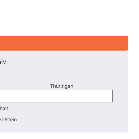
iv
Thüringen
halt
halt
olstein