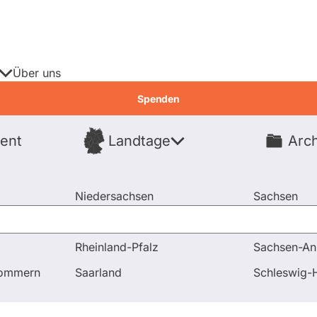
Über uns
Spenden
ent
Landtage
Arch
Spenden
Niedersachsen
Sachsen
Nordrhein-Westfalen
Sachsen-An
Rheinland-Pfalz
Sachsen-An
tenwatch
pommern
Saarland
Schleswig-H