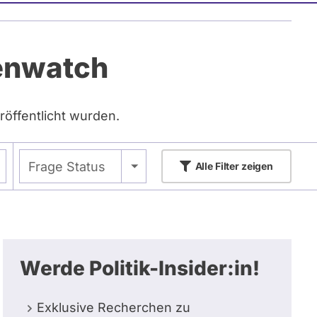
tenwatch
röffentlicht wurden.
- Alle -
Frage Status
Alle
Filter zeigen
Werde Politik-Insider:in!
Exklusive Recherchen zu