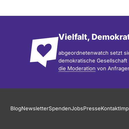
Seite
Vielfalt, Demokra
abgeordnetenwatch setzt sic
demokratische Gesellschaft e
die Moderation
von Anfrage
Blog
Newsletter
Spenden
Jobs
Presse
Kontakt
Imp