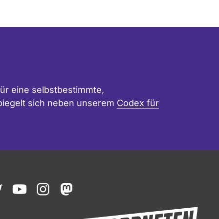
ür eine selbstbestimmte,
 spiegelt sich neben unserem
Codex für
ook
witter
youtube
instagram
mastodon