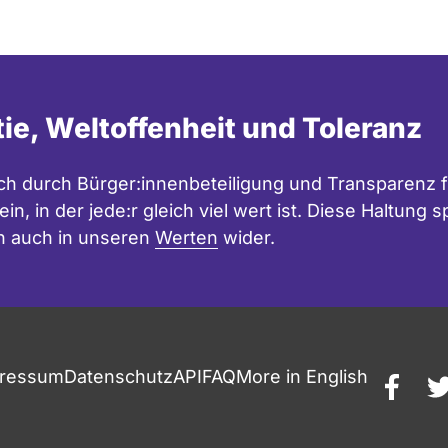
Seite
Seite
tie, Weltoffenheit und Toleranz
h durch Bürger:innenbeteiligung und Transparenz f
in, in der jede:r gleich viel wert ist. Diese Haltung
n auch in unseren
Werten
wider.
ressum
Datenschutz
API
FAQ
More in English
faceb
t