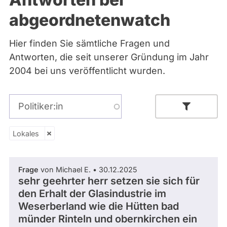
Bremen
abgeordnetenwatch
Hamburg
Hessen
Mecklenburg-Vorpommern
Hier finden Sie sämtliche Fragen und
Niedersachsen
Antworten, die seit unserer Gründung im Jahr
Nordrhein-Westfalen
Rheinland-Pfalz
2004 bei uns veröffentlicht wurden.
Saarland
Sachsen
Sachsen-Anhalt
Politiker:in
Sachsen-Anhalt
Schleswig-Holstein
Thüringen
Lokales
Lokales
Archiv
Parlamentsperiode
Frage
von Michael E. • 30.12.2025
Über uns
sehr geehrter herr setzen sie sich für
den Erhalt der Glasindustrie im
Spenden
Weserberland wie die Hütten bad
- Alle -
Partei
münder Rinteln und obernkirchen ein