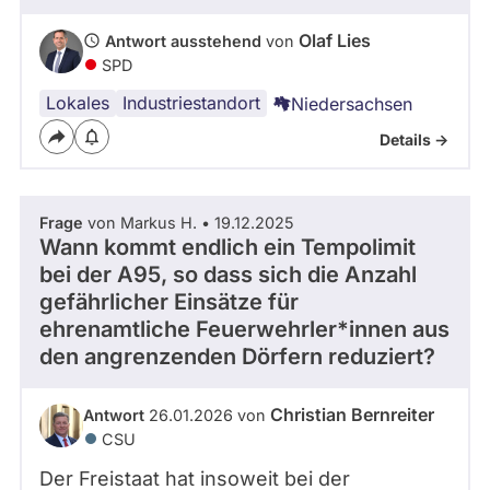
- Alle -
Frage Status
Olaf Lies
Antwort ausstehend
von
SPD
Zeitraum
Lokales
Industriestandort
Niedersachsen
Details ->
Frage
von Markus H. • 19.12.2025
Wann kommt endlich ein Tempolimit
bei der A95, so dass sich die Anzahl
gefährlicher Einsätze für
ehrenamtliche Feuerwehrler*innen aus
den angrenzenden Dörfern reduziert?
Christian Bernreiter
Antwort
26.01.2026 von
CSU
Der Freistaat hat insoweit bei der