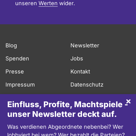
unseren
Werten
wider.
Blog
Newsletter
Spenden
Jobs
Presse
Kontakt
Impressum
Datenschutz
API
FAQ
Sch
Einfluss, Profite, Machtspiele -
More in English
unser Newsletter deckt auf.
facebook
twitter
youtube
instagram
mastodon
Was verdienen Abgeordnete nebenbei? Wer
lobbyiert bei wem? Wer bezahlt die Parteien?