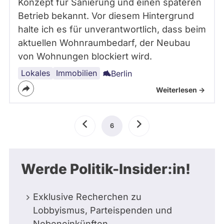
Konzept für Sanierung und einen späteren
Betrieb bekannt. Vor diesem Hintergrund
halte ich es für unverantwortlich, dass beim
aktuellen Wohnraumbedarf, der Neubau
von Wohnungen blockiert wird.
Lokales
Immobilien
Berlin
Weiterlesen ->
Seitennummerierung
Vorherige
6
Aktuelle
Nächste
Seite
Seite
Seite
Werde Politik-Insider:in!
Exklusive Recherchen zu
Lobbyismus, Parteispenden und
Nebeneinkünften