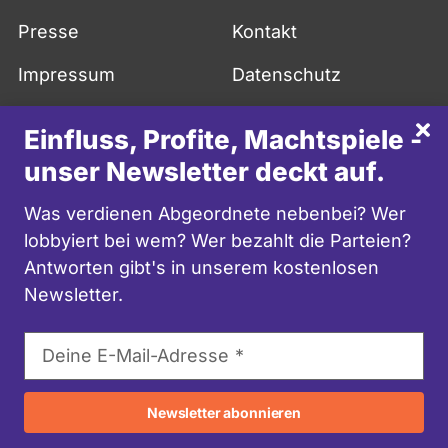
Presse
Kontakt
Impressum
Datenschutz
API
FAQ
Sch
Einfluss, Profite, Machtspiele -
More in English
unser Newsletter deckt auf.
facebook
twitter
youtube
instagram
mastodon
Was verdienen Abgeordnete nebenbei? Wer
lobbyiert bei wem? Wer bezahlt die Parteien?
Antworten gibt's in unserem kostenlosen
Newsletter.
E-
Deine E-Mail-Adresse
Mail-
Adresse