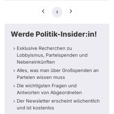
Seitennummerierung
Vorherige
3
Aktuelle
Nächste
Seite
Seite
Seite
Werde Politik-Insider:in!
Exklusive Recherchen zu
Lobbyismus, Parteispenden und
Nebeneinkünften
Alles, was man über Großspenden an
Parteien wissen muss
Die wichtigsten Fragen und
Antworten von Abgeordneten
Der Newsletter erscheint wöchentlich
und ist kostenlos