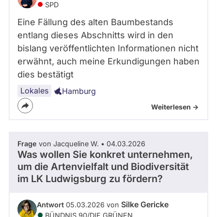
SPD
- Alle -
Frage Status
Eine Fällung des alten Baumbestands
entlang dieses Abschnitts wird in den
Zeitraum
bislang veröffentlichten Informationen nicht
erwähnt, auch meine Erkundigungen haben
dies bestätigt
Lokales
Hamburg
Weiterlesen ->
Frage
von Jacqueline W. • 04.03.2026
Was wollen Sie konkret unternehmen,
um die Artenvielfalt und Biodiversität
im LK Ludwigsburg zu fördern?
Silke Gericke
Antwort
05.03.2026 von
BÜNDNIS 90/­DIE GRÜNEN