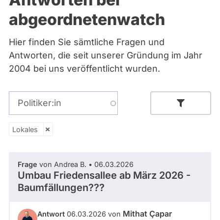
Bremen
abgeordnetenwatch
Hamburg
Hessen
Mecklenburg-Vorpommern
Hier finden Sie sämtliche Fragen und
Niedersachsen
Antworten, die seit unserer Gründung im Jahr
Nordrhein-Westfalen
Rheinland-Pfalz
2004 bei uns veröffentlicht wurden.
Saarland
Sachsen
Sachsen-Anhalt
Politiker:in
Sachsen-Anhalt
Schleswig-Holstein
Thüringen
Lokales
Lokales
Archiv
Parlamentsperiode
Frage
von Andrea B. • 06.03.2026
Über uns
Umbau Friedensallee ab März 2026 -
Baumfällungen???
Spenden
- Alle -
Partei
Mithat Çapar
Antwort
06.03.2026 von