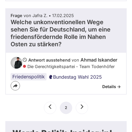
Frage
von Jafra Z. • 17.02.2025
Welche unkonventionellen Wege
sehen Sie für Deutschland, um eine
friedensfördernde Rolle im Nahen
Osten zu stärken?
Ahmad Iskander
Antwort ausstehend
von
Die Gerechtigkeitspartei - Team Todenhöfer
Friedenspolitik
Bundestag Wahl 2025
Details ->
Seitennummerierung
Vorherige
2
Aktuelle
Nächste
Seite
Seite
Seite