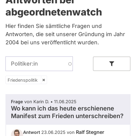
Bremen
abgeordnetenwatch
Hamburg
Hessen
Mecklenburg-Vorpommern
Hier finden Sie sämtliche Fragen und
Niedersachsen
Antworten, die seit unserer Gründung im Jahr
Nordrhein-Westfalen
Rheinland-Pfalz
2004 bei uns veröffentlicht wurden.
Saarland
Sachsen
Sachsen-Anhalt
Politiker:in
Sachsen-Anhalt
Schleswig-Holstein
Thüringen
Friedenspolitik
Friedenspolitik
Archiv
Parlamentsperiode
Frage
von Karin D. • 11.06.2025
Über uns
Wo kann ich das heute erschienene
Manifest zum Frieden unterschreiben?
Spenden
- Alle -
Partei
Ralf Stegner
Antwort
23.06.2025 von