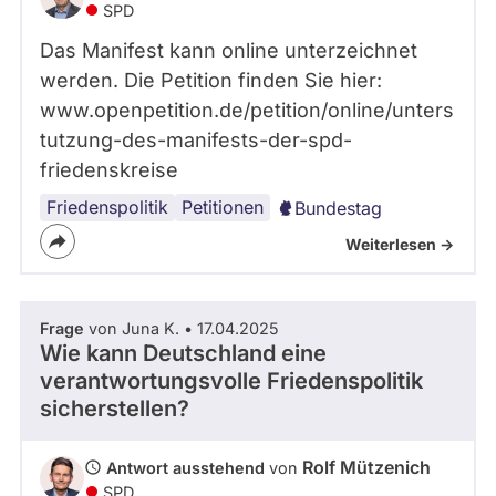
SPD
- Alle -
Frage Status
Das Manifest kann online unterzeichnet
werden. Die Petition finden Sie hier:
Zeitraum
www.openpetition.de/petition/online/unters
tutzung-des-manifests-der-spd-
friedenskreise
Friedenspolitik
Frieden
Petitionen
Bundestag
Weiterlesen ->
Frage
von Juna K. • 17.04.2025
Wie kann Deutschland eine
verantwortungsvolle Friedenspolitik
sicherstellen?
Rolf Mützenich
Antwort ausstehend
von
SPD