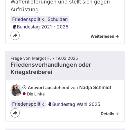
Waffenlieferungen und stellt sich gegen
Aufrüstung
Friedenspolitik
Waffenexporte
Ukraine
Osteuropa
Russischer
Schulden
Angriffskrieg
Bundestag 2021 - 2025
Weiterlesen ->
Frage
von Margot F. • 19.02.2025
Friedensverhandlungen oder
Kriegstreiberei
Nadja Schmidt
Antwort ausstehend
von
Die Linke
Friedenspolitik
Bundestag Wahl 2025
Details ->