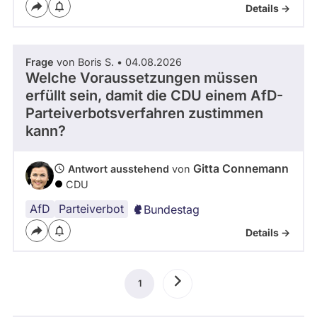
Details ->
Frage
von Boris S. • 04.08.2026
Welche Voraussetzungen müssen
erfüllt sein, damit die CDU einem AfD-
Parteiverbotsverfahren zustimmen
kann?
Gitta Connemann
Antwort ausstehend
von
CDU
AfD
Parteiverbot
Bundestag
Details ->
Seitennummerierung
1
Aktuelle
Nächste
Seite
Seite