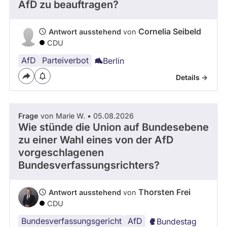
AfD zu beauftragen?
- Alle -
Frage Status
Cornelia Seibeld
Antwort ausstehend
von
CDU
Zeitraum
AfD
Parteiverbot
Berlin
Details ->
Frage
von Marie W. • 05.08.2026
Wie stünde die Union auf Bundesebene
zu einer Wahl eines von der AfD
vorgeschlagenen
Bundesverfassungsrichters?
Thorsten Frei
Antwort ausstehend
von
CDU
Bundesverfassungsgericht
AfD
Bundestag