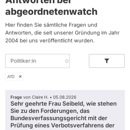
Bremen
abgeordnetenwatch
Hamburg
Hessen
Mecklenburg-Vorpommern
Hier finden Sie sämtliche Fragen und
Niedersachsen
Antworten, die seit unserer Gründung im Jahr
Nordrhein-Westfalen
Rheinland-Pfalz
2004 bei uns veröffentlicht wurden.
Saarland
Sachsen
Sachsen-Anhalt
Politiker:in
Schleswig-Holstein
Thüringen
AfD
AfD
Archiv
Über uns
Parlamentsperiode
Frage
von Claire H. • 05.08.2026
Sehr geehrte Frau Seibeld, wie stehen
Spenden
Sie zu den Forderungen, das
Bundesverfassungsgericht mit der
- Alle -
Partei
Prüfung eines Verbotsverfahrens der