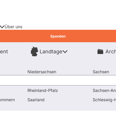
Über uns
Spenden
ent
Landtage
Arch
Spenden
Niedersachsen
Sachsen
Nordrhein-Westfalen
Sachsen-An
Rheinland-Pfalz
Sachsen-An
tenwatch
pommern
Saarland
Schleswig-H