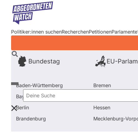
Direkt
zum
Inhalt
Politiker:innen suchen
Recherchen
Petitionen
Parlamente
Bundestag
EU-Parlam
Baden-Württemberg
Bremen
Bayern
Hamburg
Deine
Berlin
Hessen
Suche
Startseite
Alle Fragen und Antworten bei abgeordne
Brandenburg
Mecklenburg-Vor
Primäre