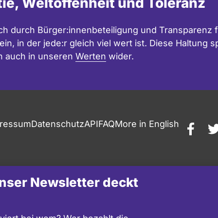
tie, Weltoffenheit und Toleranz
h durch Bürger:innenbeteiligung und Transparenz f
in, in der jede:r gleich viel wert ist. Diese Haltung
n auch in unseren
Werten
wider.
ressum
Datenschutz
API
FAQ
More in English
faceb
t
 unser Newsletter deckt