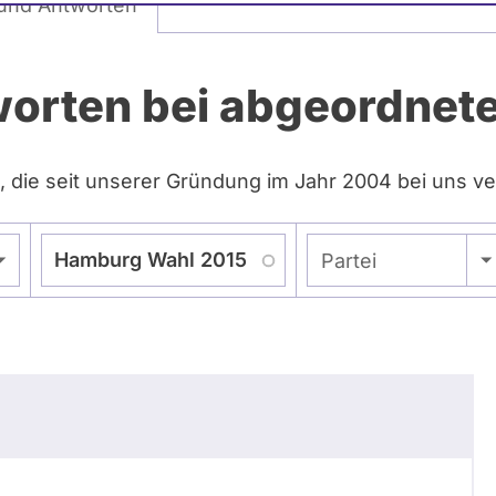
und Antworten
worten bei abgeordne
, die seit unserer Gründung im Jahr 2004 bei uns ve
Parlamentsperiode
- Alle -
Partei