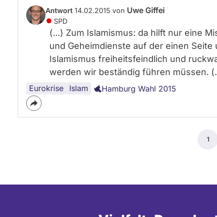
Uwe Giffei
Antwort
14.02.2015 von
SPD
(...) Zum Islamismus: da hilft nur eine 
und Geheimdienste auf der einen Seite 
Islamismus freiheitsfeindlich und ruck
werden wir beständig führen müssen. (..
Eurokrise
EU
Griechenland
Islam
Hamburg Wahl 2015
Seitennummerierung
1
Akt
Sei