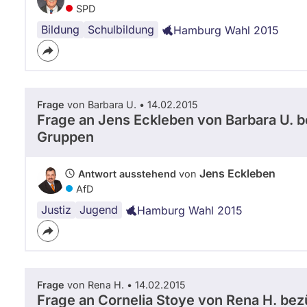
SPD
Bildung
Schulplätze
Schulen
Schulbildung
Hamburg Wahl 2015
Frage
von Barbara U. • 14.02.2015
Frage an Jens Eckleben von
Barbara U.
be
Gruppen
Jens Eckleben
Antwort ausstehend
von
AfD
Justiz
Kriminalität
Straftaten
Jugend
Hamburg Wahl 2015
Frage
von Rena H. • 14.02.2015
Frage an Cornelia Stoye von
Rena H.
bezü