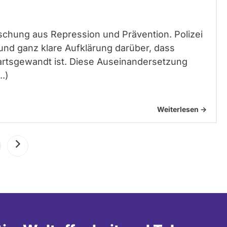
Mischung aus Repression und Prävention. Polizei
und ganz klare Aufklärung darüber, dass
wartsgewandt ist. Diese Auseinandersetzung
.)
Weiterlesen ->
uelle
Nächste
te
Seite