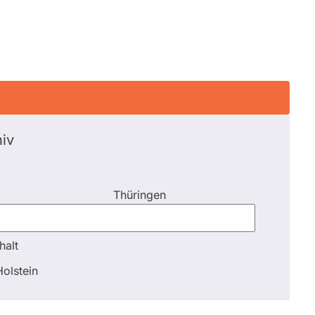
iv
Thüringen
halt
halt
olstein