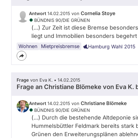
Cornelia Stoye
Antwort
14.02.2015 von
BÜNDNIS 90/­DIE GRÜNEN
(...) Zur Zeit ist diese Bremse besonder
liegt und Immobilien besonders begehrt u
Wohnen
Hamburg
Mietpreisbremse
Hamburg Wahl 2015
Frage
von Eva K. • 14.02.2015
Frage an Christiane Blömeke von
Eva K.
b
Christiane Blömeke
Antwort
14.02.2015 von
BÜNDNIS 90/­DIE GRÜNEN
(...) Durch die bestehende Altdeponie
Hummelsbüttler Feldmark bereits stark b
Grünen den Erweiterungsplänen ablehne