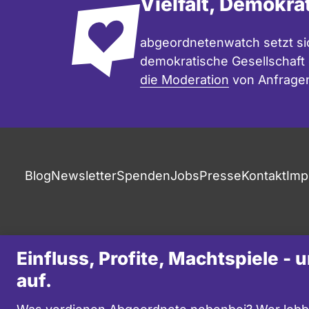
Vielfalt, Demokra
abgeordnetenwatch setzt sic
demokratische Gesellschaft e
die Moderation
von Anfrage
Blog
Newsletter
Spenden
Jobs
Presse
Kontakt
Imp
Einfluss, Profite, Machtspiele -
auf.