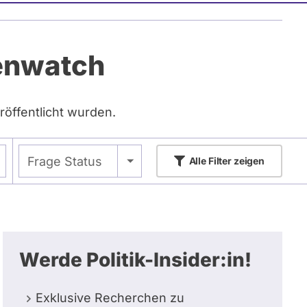
tenwatch
röffentlicht wurden.
- Alle -
Frage Status
Alle
Filter zeigen
Werde Politik-Insider:in!
Exklusive Recherchen zu