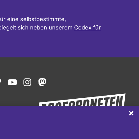
ür eine selbstbestimmte,
 spiegelt sich neben unserem
Codex für
ook
witter
youtube
instagram
mastodon
Sch