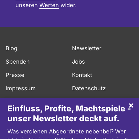
unseren
Werten
wider.
Blog
Newsletter
Spenden
Jobs
Presse
Kontakt
Impressum
Datenschutz
API
FAQ
Sch
Einfluss, Profite, Machtspiele -
More in English
unser Newsletter deckt auf.
facebook
twitter
youtube
instagram
mastodon
Was verdienen Abgeordnete nebenbei? Wer