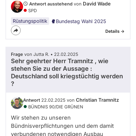
David Wade
Antwort ausstehend
von
- Alle -
Frage Status
SPD
Rüstungspolitik
Bundestag Wahl 2025
Zeitraum
Details ->
Frage
von Jutta R. • 22.02.2025
Sehr geehrter Herr Tramnitz , wie
stehen Sie zu der Aussage :
Deutschland soll kriegstüchtig werden
?
Christian Tramnitz
Antwort
22.02.2025 von
BÜNDNIS 90/­DIE GRÜNEN
Wir stehen zu unseren
Bündnisverpflichtungen und dem damit
verbundenen notwendigen Ausbau