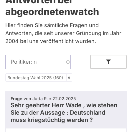
Bremen
abgeordnetenwatch
Hamburg
Hessen
Mecklenburg-Vorpommern
Hier finden Sie sämtliche Fragen und
Niedersachsen
Antworten, die seit unserer Gründung im Jahr
Nordrhein-Westfalen
Rheinland-Pfalz
2004 bei uns veröffentlicht wurden.
Saarland
Sachsen
Sachsen-Anhalt
Politiker:in
Sachsen-Anhalt
Schleswig-Holstein
Thüringen
Bundestag Wahl 2025 (160)
- Alle -
Thema
Archiv
Parlamentsperiode
Frage
von Jutta R. • 22.02.2025
Über uns
Sehr geehrter Herr Wade , wie stehen
Sie zu der Aussage : Deutschland
Spenden
muss kriegstüchtig werden ?
- Alle -
Partei