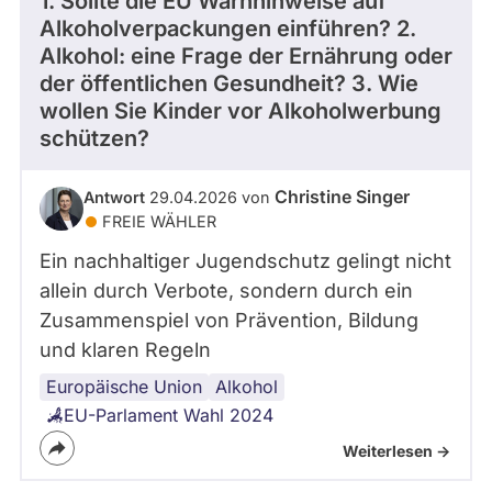
1. Sollte die EU Warnhinweise auf
Alkoholverpackungen einführen? 2.
Alkohol: eine Frage der Ernährung oder
der öffentlichen Gesundheit? 3. Wie
wollen Sie Kinder vor Alkoholwerbung
schützen?
Christine Singer
Antwort
29.04.2026 von
FREIE WÄHLER
Ein nachhaltiger Jugendschutz gelingt nicht
allein durch Verbote, sondern durch ein
Zusammenspiel von Prävention, Bildung
und klaren Regeln
Europäische Union
Jugendschutz
Werbeverbot
Alkohol
EU-Parlament Wahl 2024
Weiterlesen ->