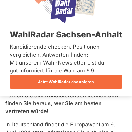
Fragen Sie Ihre
Bremen
Kandidierenden
Hamburg
Hessen
Mecklenburg-Vorpommern
Niedersachsen
WahlRadar Sachsen-Anhalt
Nordrhein-Westfalen
Rheinland-Pfalz
Saarland
Kandidierende checken, Positionen
Informieren Sie sich über die Kandidierenden für die Wahl des
Sachsen
EU-Parlamentes 2024!
vergleichen, Antworten finden:
Sachsen-Anhalt
Mit unserem Wahl-Newsletter bist du
Sachsen-Anhalt
Schleswig-Holstein
gut informiert für die Wahl am 6.9.
Thüringen
Jetzt WahlRadar abonnieren
Archiv
Lernen Sie alle Kandidierenden kennen und
Über uns
finden Sie heraus, wer Sie am besten
vertreten würde!
Spenden
In Deutschland findet die Europawahl am 9.