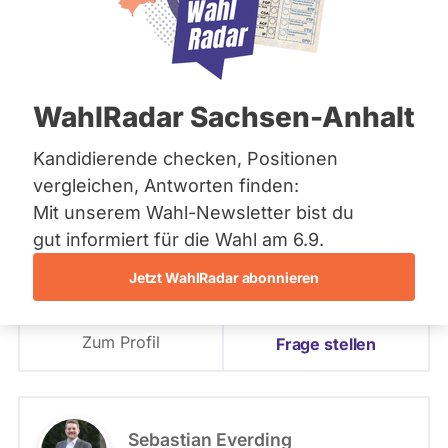
Bremen
Hamburg
PLZ oder Namen
Hessen
eingeben
Mecklenburg-Vorpommern
Niedersachsen
The Left
WahlRadar Sachsen-Anhalt
Nordrhein-Westfalen
The Left
Rheinland-Pfalz
Saarland
Kandidierende checken, Positionen
Sachsen
- Alle -
Wahlkreis
vergleichen, Antworten finden:
Özlem Demirel
Sachsen-Anhalt
Mit unserem Wahl-Newsletter bist du
Sachsen-Anhalt
Die Linke
Schleswig-Holstein
gut informiert für die Wahl am 6.9.
- Alle -
Wahlliste
Thüringen
Jetzt WahlRadar abonnieren
Fraktion: The Left
Archiv
Wahlliste: Bundesliste
Listenposition
Zum Profil
Über uns
Frage stellen
Spenden
Nur aktuelle Mandate
Status Mandat
Sebastian Everding