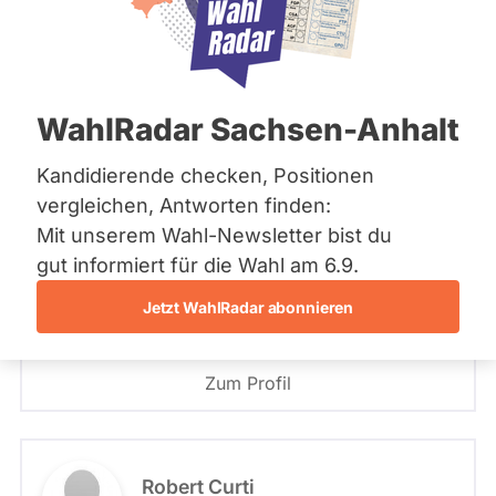
Bremen
Hamburg
PLZ oder Namen
Hessen
eingeben
Mecklenburg-Vorpommern
Niedersachsen
BÜNDNIS21
WahlRadar Sachsen-Anhalt
Nordrhein-Westfalen
BÜNDNIS21
Rheinland-Pfalz
Saarland
Kandidierende checken, Positionen
Sachsen
- Alle -
Wahlkreis
vergleichen, Antworten finden:
Günter Bergmann
Sachsen-Anhalt
Mit unserem Wahl-Newsletter bist du
Sachsen-Anhalt
BÜNDNIS21
Schleswig-Holstein
gut informiert für die Wahl am 6.9.
- Alle -
Wahlliste
Thüringen
Jetzt WahlRadar abonnieren
Angetreten für: BÜNDNIS21
Archiv
Wahlkreis: 3 - Bremen-Burglesum
Listenposition
Über uns
Zum Profil
Spenden
Robert Curti