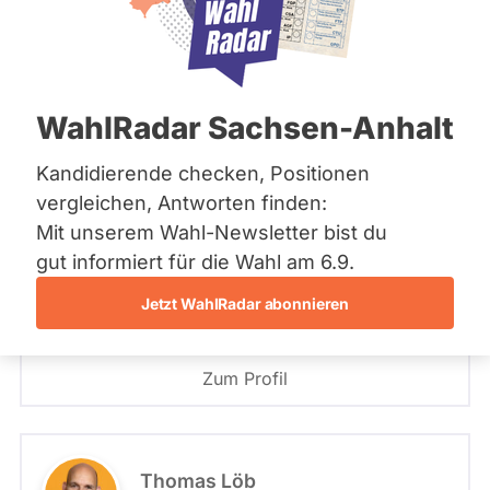
Bremen
Hamburg
PLZ oder Namen
Hessen
eingeben
Mecklenburg-Vorpommern
Niedersachsen
Plus Brandenburg
WahlRadar Sachsen-Anhalt
Nordrhein-Westfalen
Plus Brandenburg
Rheinland-Pfalz
Saarland
Kandidierende checken, Positionen
Sachsen
- Alle -
Wahlkreis
vergleichen, Antworten finden:
André Preylowski
Sachsen-Anhalt
Mit unserem Wahl-Newsletter bist du
Schleswig-Holstein
Volt
Thüringen
gut informiert für die Wahl am 6.9.
- Alle -
Wahlliste
Jetzt WahlRadar abonnieren
Archiv
Angetreten für: Plus Brandenburg
Wahlkreis: 7 - Oberhavel I
Listenposition
Über uns
Zum Profil
Spenden
Thomas Löb