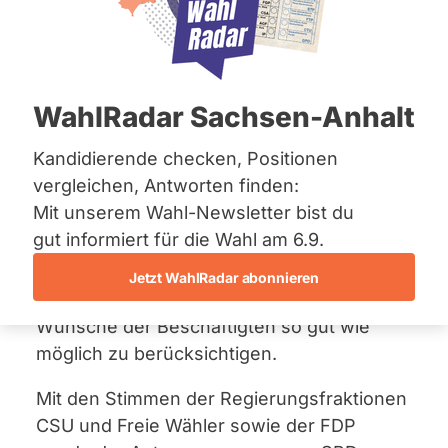
Bremen
Gesundheitswesen
Hamburg
Hessen
11. Februar 2020
Mecklenburg-Vorpommern
Niedersachsen
WahlRadar Sachsen-Anhalt
Der Landtag fordert mit ihrem
Nordrhein-Westfalen
Rheinland-Pfalz
Dringlichkeitsantrag
die Staatsregierung
Saarland
Kandidierende checken, Positionen
auf, Beschäftigte in Bayerns Kliniken und
Sachsen
vergleichen, Antworten finden:
Pflegeeinrichtungen stärker zu
Sachsen-Anhalt
Mit unserem Wahl-Newsletter bist du
Sachsen-Anhalt
unterstützen und die Bemühungen im
Schleswig-Holstein
gut informiert für die Wahl am 6.9.
Rahmen des
Präventionsplans
Thüringen
beizubehalten. Zudem appelliert der
Jetzt WahlRadar abonnieren
Landtag an die Tarifvertragsparteien, die
Archiv
Wünsche der Beschäftigten so gut wie
Über uns
möglich zu berücksichtigen.
Spenden
Mit den Stimmen der Regierungsfraktionen
CSU und Freie Wähler sowie der FDP