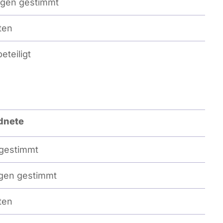
gen gestimmt
ten
eteiligt
dnete
gestimmt
en gestimmt
ten