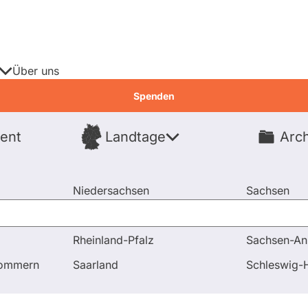
Über uns
Spenden
ent
Landtage
Arch
Spenden
Niedersachsen
Sachsen
Nordrhein-Westfalen
Sachsen-An
Rheinland-Pfalz
Sachsen-An
Unterstützung für Beschäftigte im Gesundheitswesen
pommern
Saarland
Schleswig-H
ete
Fragen & Antworten
Abstimmun