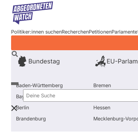
Direkt
zum
Inhalt
Politiker:innen suchen
Recherchen
Petitionen
Parlamente
Bundestag
EU-Parlam
Baden-Württemberg
Bremen
Bayern
Hamburg
Deine
Berlin
Hessen
Suche
Startseite
Bayern
2018 - 2023
Abstimmungen
Brandenburg
Mecklenburg-Vor
Bayern
2018 - 2023
Abgeordn