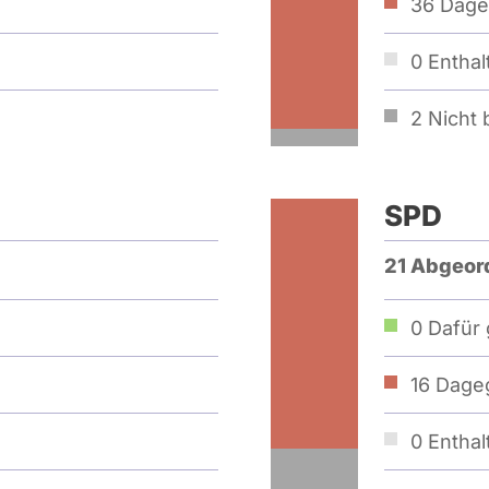
36
Dage
0
Enthal
2
Nicht b
SPD
21 Abgeor
0
Dafür 
16
Dageg
0
Enthal