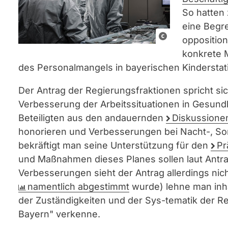
So hatten 
eine Begre
C
opposition
C
konkrete 
0
des Personalmangels in bayerischen Kinderstat
Der Antrag der Regierungsfraktionen spricht si
Verbesserung der Arbeitssituationen in Gesund
Beteiligten aus den andauernden
Diskussion
honorieren und Verbesserungen bei Nacht-, So
bekräftigt man seine Unterstützung für den
Pr
und Maßnahmen dieses Planes sollen laut Antr
Verbesserungen sieht der Antrag allerdings nic
namentlich abgestimmt
wurde) lehne man inh
der Zuständigkeiten und der Sys-tematik der R
Bayern" verkenne.