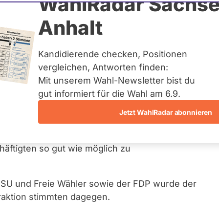
WahlRadar Sachse
Anhalt
eschäftigte im
Kandidierende checken, Positionen
vergleichen, Antworten finden:
Mit unserem Wahl-Newsletter bist du
gut informiert für die Wahl am 6.9.
antrag
die Staatsregierung auf, Beschäftigte in
Jetzt WahlRadar abonnieren
tärker zu unterstützen und die Bemühungen im
. Zudem appelliert der Landtag an die
häftigten so gut wie möglich zu
CSU und Freie Wähler sowie der FDP wurde der
aktion stimmten dagegen.