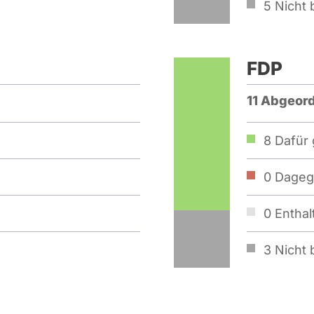
5
Nicht b
FDP
11 Abgeor
8
Dafür 
0
Dageg
0
Enthal
3
Nicht b