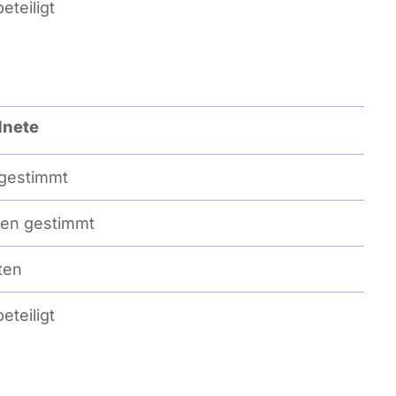
eteiligt
dnete
gestimmt
en gestimmt
ten
eteiligt