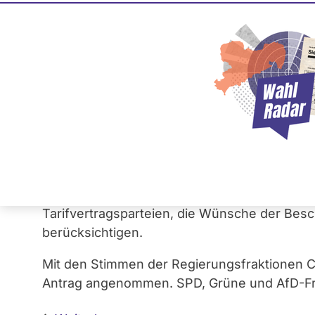
Unterstützung für B
Gesundheitswesen
11. Februar 2020
Der Landtag fordert mit ihrem
Dringlichkeits
Bayerns Kliniken und Pflegeeinrichtungen s
Rahmen des
Präventionsplans
beizubehalten
Tarifvertragsparteien, die Wünsche der Besc
berücksichtigen.
Mit den Stimmen der Regierungsfraktionen 
Antrag angenommen. SPD, Grüne und AfD-Fr